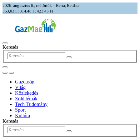
2026. augusztus 6., csütörtök – Berta, Bettina
363,03 Ft
314,48 Ft
423,45 Ft
Keresés
Gazdaság
Világ
Közlekedés
Zöld témák
Tech-Tudomány
Sport
Kultúra
Keresés