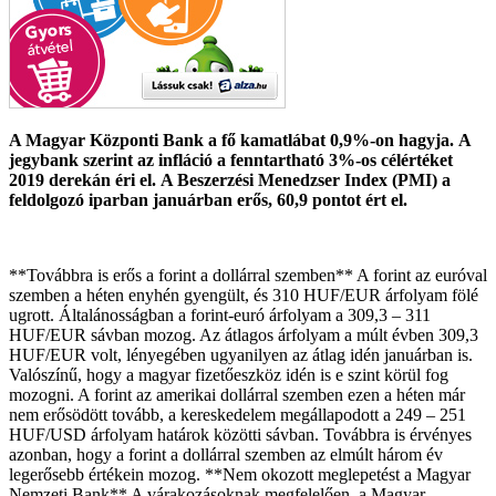
A Magyar Központi Bank a fő kamatlábat 0,9%-on hagyja.
A
jegybank szerint az infláció a fenntartható 3%-os célértéket
2019 derekán éri el.
A Beszerzési Menedzser Index (PMI) a
feldolgozó iparban januárban erős, 60,9 pontot ért el.
**Továbbra is erős a forint a dollárral szemben** A forint az euróval
szemben a héten enyhén gyengült, és 310 HUF/EUR árfolyam fölé
ugrott. Általánosságban a forint-euró árfolyam a 309,3 – 311
HUF/EUR sávban mozog. Az átlagos árfolyam a múlt évben 309,3
HUF/EUR volt, lényegében ugyanilyen az átlag idén januárban is.
Valószínű, hogy a magyar fizetőeszköz idén is e szint körül fog
mozogni. A forint az amerikai dollárral szemben ezen a héten már
nem erősödött tovább, a kereskedelem megállapodott a 249 – 251
HUF/USD árfolyam határok közötti sávban. Továbbra is érvényes
azonban, hogy a forint a dollárral szemben az elmúlt három év
legerősebb értékein mozog. **Nem okozott meglepetést a Magyar
Nemzeti Bank** A várakozásoknak megfelelően, a Magyar