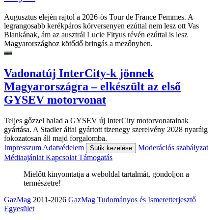
Augusztus elején rajtol a 2026-ös Tour de France Femmes. A
legrangosabb kerékpáros körversenyen ezúttal nem lesz ott Vas
Blankának, ám az ausztrál Lucie Fityus révén ezúttal is lesz
Magyarországhoz kötődő bringás a mezőnyben.
Vadonatúj InterCity-k jönnek
Magyarországra – elkészült az első
GYSEV motorvonat
Teljes gőzzel halad a GYSEV új InterCity motorvonatainak
gyártása. A Stadler által gyártott tizenegy szerelvény 2028 nyaráig
fokozatosan áll majd forgalomba.
Impresszum
Adatvédelem
Moderációs szabályzat
Sütik kezelése
Médiaajánlat
Kapcsolat
Támogatás
Mielőtt kinyomtatja a weboldal tartalmát, gondoljon a
természetre!
GazMag
2011-2026
GazMag Tudományos és Ismeretterjesztő
Egyesület