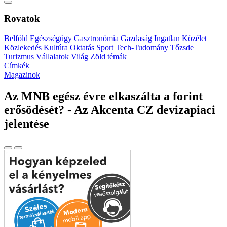
Rovatok
Belföld
Egészségügy
Gasztronómia
Gazdaság
Ingatlan
Közélet
Közlekedés
Kultúra
Oktatás
Sport
Tech-Tudomány
Tőzsde
Turizmus
Vállalatok
Világ
Zöld témák
Címkék
Magazinok
Az MNB egész évre elkaszálta a forint
erősödését? - Az Akcenta CZ devizapiaci
jelentése