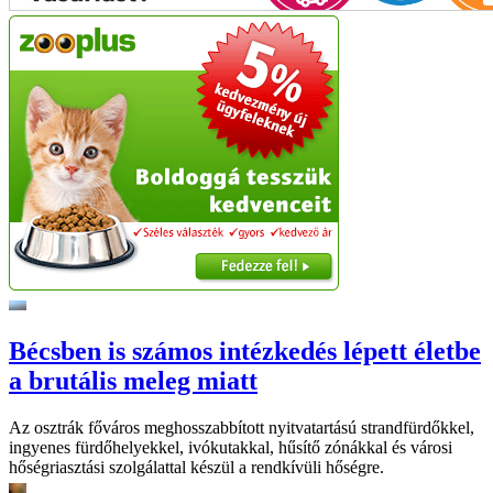
Bécsben is számos intézkedés lépett életbe
a brutális meleg miatt
Az osztrák főváros meghosszabbított nyitvatartású strandfürdőkkel,
ingyenes fürdőhelyekkel, ivókutakkal, hűsítő zónákkal és városi
hőségriasztási szolgálattal készül a rendkívüli hőségre.