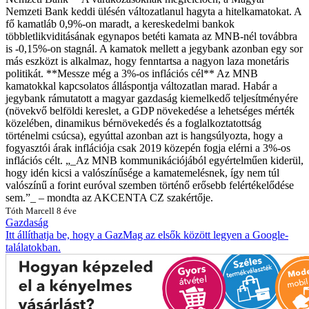
Nemzeti Bank keddi ülésén változatlanul hagyta a hitelkamatokat. A
fő kamatláb 0,9%-on maradt, a kereskedelmi bankok
többletlikviditásának egynapos betéti kamata az MNB-nél továbbra
is -0,15%-on stagnál. A kamatok mellett a jegybank azonban egy sor
más eszközt is alkalmaz, hogy fenntartsa a nagyon laza monetáris
politikát. **Messze még a 3%-os inflációs cél** Az MNB
kamatokkal kapcsolatos álláspontja változatlan marad. Habár a
jegybank rámutatott a magyar gazdaság kiemelkedő teljesítményére
(növekvő belföldi kereslet, a GDP növekedése a lehetséges mérték
közelében, dinamikus bérnövekedés és a foglalkoztatottság
történelmi csúcsa), egyúttal azonban azt is hangsúlyozta, hogy a
fogyasztói árak inflációja csak 2019 közepén fogja elérni a 3%-os
inflációs célt. „_Az MNB kommunikációjából egyértelműen kiderül,
hogy idén kicsi a valószínűsége a kamatemelésnek, így nem túl
valószínű a forint euróval szemben történő erősebb felértékelődése
sem.”_ – mondta az AKCENTA CZ szakértője.
Tóth Marcell
8 éve
Gazdaság
Itt állíthatja be, hogy a GazMag az elsők között legyen a Google-
találatokban.