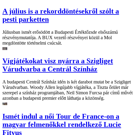
A július is a rekorddöntésekről szólt a
pesti parketten
Júliusban ismét erősödött a Budapesti Értéktőzsde elsőszámú
részvénymutatója. A BUX vezető részvényei közül a Mol
megdöntötte történelmi csúcsát.
Vígjátékokat visz nyárra a Szigliget
Várudvarba a Centrál Színház
A budapesti Centrál Színház idén is két darabot mutat be a Szigliget
Várudvarban. Woody Allen legújabb vígjátéka, a Tiszta őrület már
szerepel a színház programjában, Neil Simon Furcsa pár című művét
azonban a budapesti premier előtt láthatja a közönség.
Ismét indul a női Tour de France-on a
magyar felmenőkkel rendelkező Lucie
Fityus