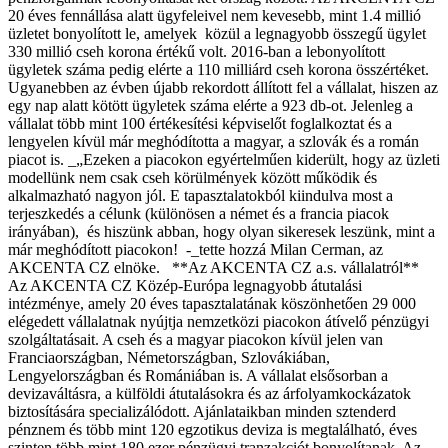
20 éves fennállása alatt ügyfeleivel nem kevesebb, mint 1.4 millió
üzletet bonyolított le, amelyek közül a legnagyobb összegű ügylet
330 millió cseh korona értékű volt. 2016-ban a lebonyolított
ügyletek száma pedig elérte a 110 milliárd cseh korona összértéket.
Ugyanebben az évben újabb rekordott állított fel a vállalat, hiszen az
egy nap alatt kötött ügyletek száma elérte a 923 db-ot. Jelenleg a
vállalat több mint 100 értékesítési képviselőt foglalkoztat és a
lengyelen kívül már meghódította a magyar, a szlovák és a román
piacot is. _„Ezeken a piacokon egyértelműen kiderült, hogy az üzleti
modellünk nem csak cseh körülmények között működik és
alkalmazható nagyon jól. E tapasztalatokból kiindulva most a
terjeszkedés a célunk (különösen a német és a francia piacok
irányában), és hiszünk abban, hogy olyan sikeresek leszünk, mint a
már meghódított piacokon! -_tette hozzá Milan Cerman, az
AKCENTA CZ elnöke. **Az AKCENTA CZ a.s. vállalatról**
Az AKCENTA CZ Közép-Európa legnagyobb átutalási
intézménye, amely 20 éves tapasztalatának köszönhetően 29 000
elégedett vállalatnak nyújtja nemzetközi piacokon átívelő pénzügyi
szolgáltatásait. A cseh és a magyar piacokon kívül jelen van
Franciaországban, Németországban, Szlovákiában,
Lengyelországban és Romániában is. A vállalat elsősorban a
devizaváltásra, a külföldi átutalásokra és az árfolyamkockázatok
biztosítására specializálódott. Ajánlataikban minden sztenderd
pénznem és több mint 120 egzotikus deviza is megtalálható, éves
szinten több mint 180 ezer pénzügyi tranzakciót bonyolítanak. Az