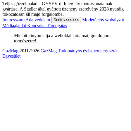
Teljes gőzzel halad a GYSEV új InterCity motorvonatainak
gyártása. A Stadler által gyártott tizenegy szerelvény 2028 nyaráig
fokozatosan áll majd forgalomba.
Impresszum
Adatvédelem
Moderációs szabályzat
Sütik kezelése
Médiaajánlat
Kapcsolat
Támogatás
Mielőtt kinyomtatja a weboldal tartalmát, gondoljon a
természetre!
GazMag
2011-2026
GazMag Tudományos és Ismeretterjesztő
Egyesület