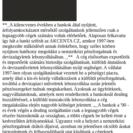
**_A kilencvenes években a bankok által nyújtott,
árfolyamkockázatot mérséklő szolgáltatások jellemzően csak a
legnagyobb cégek számára voltak elérhetőek. Alaposan felkavarta
így hát a banki szférát az AKCENTA CZ, amikor 1997-ben
megkezdte működését annak érdekében, hogy széles körben
nyújtson hatékony megoldást a nemzetközi pénzforgalmak és
devizaügyletek lebonyolításában. _** A cég elsősorban exportőrök
és importőrök számára biztosítja szolgáltatásait, külföldi átutalások
és devizaműveletek lebonyolításában nyújt segítséget. A vállalat
1997-ben olyan szolgáltatásokat vezetett be a pénzügyi piacra,
amely által a kis-és közép vállalkozások a külföldi pénzforgalmak,
továbbá a devizapiaci műveletek lebonyolítása során jelentős
pénzösszegeket tudnak megtakarítani. Azoknak az ügyfeleknek,
nagyvállalatoknak, amelyek nem rendelkeztek a bankoknál dealing
hozzáféréssel, a külföldi tranzakciók lebonyolítása a cég
megalakulása elején nagyobb költséget jelentett. „_A bankok a '90 -
es évek végén a dealing szolgáltatást csak a legnagyobb cégek
részére biztosították az országban, a többi cégnek be kellett érnie a
kedvezőtlen árfolyamokkal. Ugyanez volt a helyzet a nemzetközi
pénzforgalmak drákói díjaival, azonban mi jelentősen olcsóbb árakat
biztosítottunk és felhasználóbarát utat kínáltunk a cégeknek