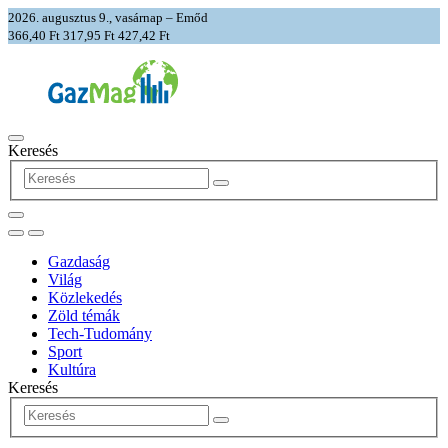
2026. augusztus 9., vasárnap – Emőd
366,40 Ft
317,95 Ft
427,42 Ft
Keresés
Gazdaság
Világ
Közlekedés
Zöld témák
Tech-Tudomány
Sport
Kultúra
Keresés