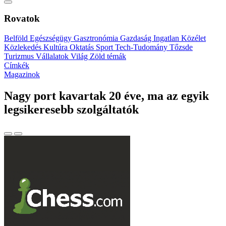
Rovatok
Belföld
Egészségügy
Gasztronómia
Gazdaság
Ingatlan
Közélet
Közlekedés
Kultúra
Oktatás
Sport
Tech-Tudomány
Tőzsde
Turizmus
Vállalatok
Világ
Zöld témák
Címkék
Magazinok
Nagy port kavartak 20 éve, ma az egyik
legsikeresebb szolgáltatók