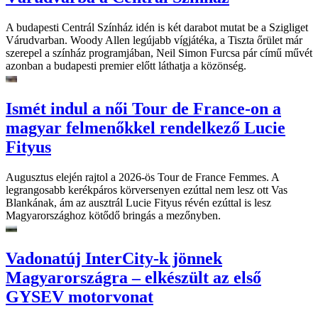
A budapesti Centrál Színház idén is két darabot mutat be a Szigliget
Várudvarban. Woody Allen legújabb vígjátéka, a Tiszta őrület már
szerepel a színház programjában, Neil Simon Furcsa pár című művét
azonban a budapesti premier előtt láthatja a közönség.
Ismét indul a női Tour de France-on a
magyar felmenőkkel rendelkező Lucie
Fityus
Augusztus elején rajtol a 2026-ös Tour de France Femmes. A
legrangosabb kerékpáros körversenyen ezúttal nem lesz ott Vas
Blankának, ám az ausztrál Lucie Fityus révén ezúttal is lesz
Magyarországhoz kötődő bringás a mezőnyben.
Vadonatúj InterCity-k jönnek
Magyarországra – elkészült az első
GYSEV motorvonat