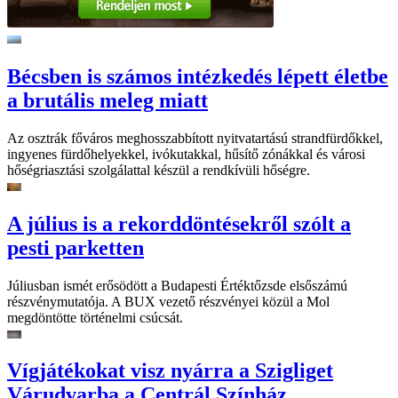
Bécsben is számos intézkedés lépett életbe
a brutális meleg miatt
Az osztrák főváros meghosszabbított nyitvatartású strandfürdőkkel,
ingyenes fürdőhelyekkel, ivókutakkal, hűsítő zónákkal és városi
hőségriasztási szolgálattal készül a rendkívüli hőségre.
A július is a rekorddöntésekről szólt a
pesti parketten
Júliusban ismét erősödött a Budapesti Értéktőzsde elsőszámú
részvénymutatója. A BUX vezető részvényei közül a Mol
megdöntötte történelmi csúcsát.
Vígjátékokat visz nyárra a Szigliget
Várudvarba a Centrál Színház