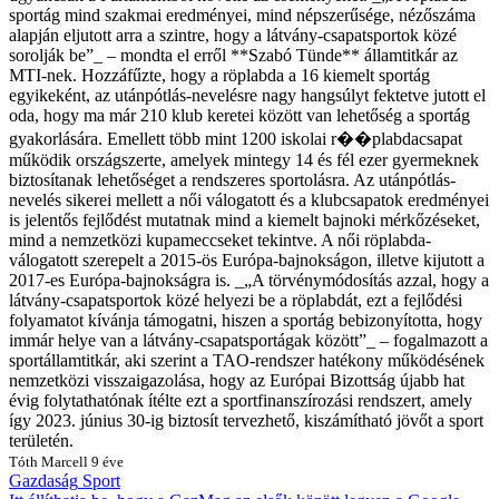
sportág mind szakmai eredményei, mind népszerűsége, nézőszáma
alapján eljutott arra a szintre, hogy a látvány-csapatsportok közé
sorolják be”_ – mondta el erről **Szabó Tünde** államtitkár az
MTI-nek. Hozzáfűzte, hogy a röplabda a 16 kiemelt sportág
egyikeként, az utánpótlás-nevelésre nagy hangsúlyt fektetve jutott el
oda, hogy ma már 210 klub keretei között van lehetőség a sportág
gyakorlására. Emellett több mint 1200 iskolai r��plabdacsapat
működik országszerte, amelyek mintegy 14 és fél ezer gyermeknek
biztosítanak lehetőséget a rendszeres sportolásra. Az utánpótlás-
nevelés sikerei mellett a női válogatott és a klubcsapatok eredményei
is jelentős fejlődést mutatnak mind a kiemelt bajnoki mérkőzéseket,
mind a nemzetközi kupameccseket tekintve. A női röplabda-
válogatott szerepelt a 2015-ös Európa-bajnokságon, illetve kijutott a
2017-es Európa-bajnokságra is. _„A törvénymódosítás azzal, hogy a
látvány-csapatsportok közé helyezi be a röplabdát, ezt a fejlődési
folyamatot kívánja támogatni, hiszen a sportág bebizonyította, hogy
immár helye van a látvány-csapatsportágak között”_ – fogalmazott a
sportállamtitkár, aki szerint a TAO-rendszer hatékony működésének
nemzetközi visszaigazolása, hogy az Európai Bizottság újabb hat
évig folytathatónak ítélte ezt a sportfinanszírozási rendszert, amely
így 2023. június 30-ig biztosít tervezhető, kiszámítható jövőt a sport
területén.
Tóth Marcell
9 éve
Gazdaság
Sport