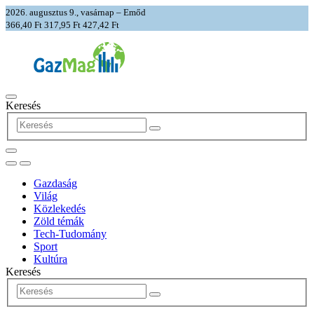
2026. augusztus 9., vasárnap – Emőd
366,40 Ft
317,95 Ft
427,42 Ft
Keresés
Gazdaság
Világ
Közlekedés
Zöld témák
Tech-Tudomány
Sport
Kultúra
Keresés