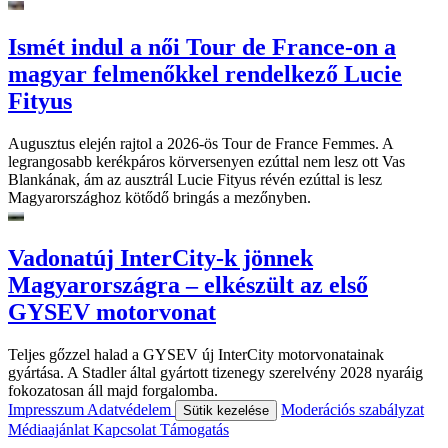
Ismét indul a női Tour de France-on a
magyar felmenőkkel rendelkező Lucie
Fityus
Augusztus elején rajtol a 2026-ös Tour de France Femmes. A
legrangosabb kerékpáros körversenyen ezúttal nem lesz ott Vas
Blankának, ám az ausztrál Lucie Fityus révén ezúttal is lesz
Magyarországhoz kötődő bringás a mezőnyben.
Vadonatúj InterCity-k jönnek
Magyarországra – elkészült az első
GYSEV motorvonat
Teljes gőzzel halad a GYSEV új InterCity motorvonatainak
gyártása. A Stadler által gyártott tizenegy szerelvény 2028 nyaráig
fokozatosan áll majd forgalomba.
Impresszum
Adatvédelem
Moderációs szabályzat
Sütik kezelése
Médiaajánlat
Kapcsolat
Támogatás