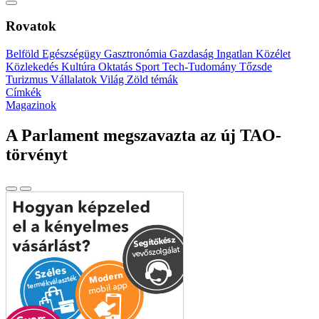
Rovatok
Belföld
Egészségügy
Gasztronómia
Gazdaság
Ingatlan
Közélet
Közlekedés
Kultúra
Oktatás
Sport
Tech-Tudomány
Tőzsde
Turizmus
Vállalatok
Világ
Zöld témák
Címkék
Magazinok
A Parlament megszavazta az új TAO-
törvényt