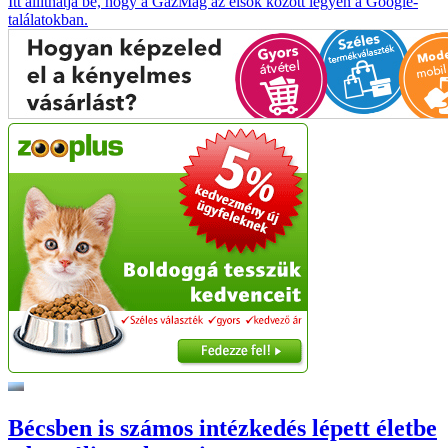
Itt állíthatja be, hogy a GazMag az elsők között legyen a Google-
találatokban.
Bécsben is számos intézkedés lépett életbe