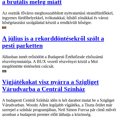
a brutális meleg miatt
Az osztrák főváros meghosszabbított nyitvatartású strandfürdőkkel,
ingyenes fürdőhelyekkel, ivókutakkal, hűsítő zónákkal és városi
hőségriasztási szolgálattal készül a rendkívüli hőségre.
A július is a rekorddöntésekről szólt a
pesti parketten
Júliusban ismét erősödött a Budapesti Értéktőzsde elsőszámú
részvénymutatója. A BUX vezető részvényei közül a Mol
megdöntötte történelmi csúcsát.
Vígjátékokat visz nyárra a Szigliget
Várudvarba a Centrál Színház
A budapesti Centrál Színház idén is két darabot mutat be a Szigliget
Várudvarban. Woody Allen legújabb vígjátéka, a Tiszta őrület már
szerepel a színház programjában, Neil Simon Furcsa pár című művét
azonban a budapesti premier előtt láthatja a közönség.