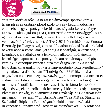
**A röplabdával bővül a hazai látvány-csapatsportok köre a
társasági és az osztalékadóról szóló törvény keddi módosítása
értelmében, így a sportág bekerül a társaságiadó-kedvezményen
keresztüli támogatások (TAO) rendszerébe.** Az országgyűlés 150
igen és 34 nem szavazattal, öt tartózkodás mellett fogadta el a
vonatkozó törvényjavaslatot. A TAO 2011 óta működik az Európai
Bizottság jóváhagyásával, a most elfogadott módosítással a röplabda
bekerül abba a körbe, amelyet eddig a labdarúgás, a kézilabda, a
kosárlabda, a vízilabda és a jégkorong alkotott. „Történelmi
lehetőséget kapott most a sportágunk, amire már nagyon régóta
vártunk. Köszönjük szépen a bizalmat és igyekszünk a lehető
legjobban kihasználni, hogy a látványsportágak közé kerülhettünk”
– nyilatkozta a döntés után **Ludvig Zsolt** főtitkár, aki a
helyszínen tekintette meg a szavazást. _„A teremröplabda mellett ez
a strandröplabda számára is egy óriási előrelépési lehetőség, hiszen
mind az utánpótlásba, mind pedig az infrastruktúra fejlesztésbe
olyan összegek áramolhatnak be, amellyel idehaza is olyan rangot
vívhat ki a szakág, mint amilyet a világ más tájain is kiharcolt már
magának”_ – ezt már **dr. Bánki Ágnes**, az MRSZ Strand- és
Szabadidő Röplabda Bizottságának elnöke tette hozzá, aki
ugyancsak a Parlamentből követte az eseményeket. _„A röplabda