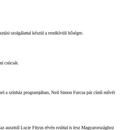
tási szolgálattal készül a rendkívüli hőségre.
i csúcsát.
repel a színház programjában, Neil Simon Furcsa pár című művét
z ausztrál Lucie Fityus révén ezúttal is lesz Magyarországhoz