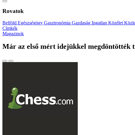
Rovatok
Belföld
Egészségügy
Gasztronómia
Gazdaság
Ingatlan
Közélet
Közl
Címkék
Magazinok
Már az első mért idejükkel megdöntötték 