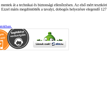
t mentek át a technikai és biztonsági ellenőrzésen. Az első mért teszt
n. Ezzel máris megdöntötték a tavalyi, dobogós helyezésre elegendő 1
atokban.