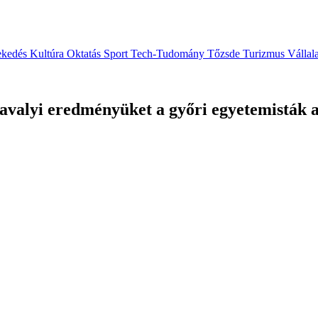
ekedés
Kultúra
Oktatás
Sport
Tech-Tudomány
Tőzsde
Turizmus
Vállal
tavalyi eredményüket a győri egyetemisták 