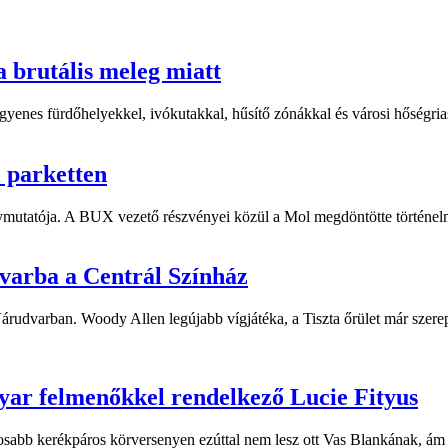
a brutális meleg miatt
yenes fürdőhelyekkel, ivókutakkal, hűsítő zónákkal és városi hőségriasz
i parketten
ymutatója. A BUX vezető részvényei közül a Mol megdöntötte történelm
dvarba a Centrál Színház
 Várudvarban. Woody Allen legújabb vígjátéka, a Tiszta őrület már sze
yar felmenőkkel rendelkező Lucie Fityus
sabb kerékpáros körversenyen ezúttal nem lesz ott Vas Blankának, ám a