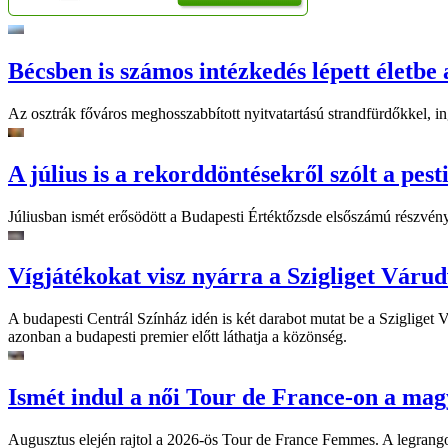
Bécsben is számos intézkedés lépett életbe 
Az osztrák főváros meghosszabbított nyitvatartású strandfürdőkkel, ing
A július is a rekorddöntésekről szólt a pest
Júliusban ismét erősödött a Budapesti Értéktőzsde elsőszámú részvén
Vígjátékokat visz nyárra a Szigliget Váru
A budapesti Centrál Színház idén is két darabot mutat be a Szigliget
azonban a budapesti premier előtt láthatja a közönség.
Ismét indul a női Tour de France-on a mag
Augusztus elején rajtol a 2026-ös Tour de France Femmes. A legrango