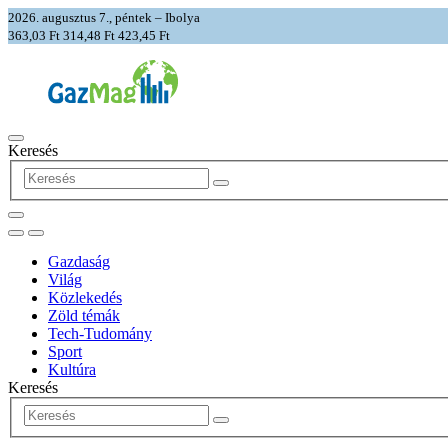
2026. augusztus 7., péntek – Ibolya
363,03 Ft
314,48 Ft
423,45 Ft
Keresés
Gazdaság
Világ
Közlekedés
Zöld témák
Tech-Tudomány
Sport
Kultúra
Keresés