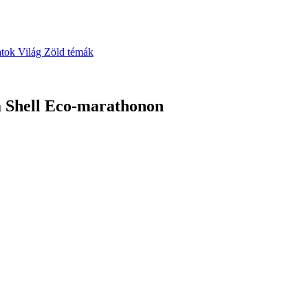
atok
Világ
Zöld témák
a Shell Eco-marathonon