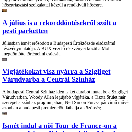
hőségriasztási szolgálattal készül a rendkívüli hőségre.
A július is a rekorddöntésekről szólt a
pesti parketten
Júliusban ismét erősödött a Budapesti Értéktőzsde elsőszámú
részvénymutatója. A BUX vezető részvényei közül a Mol
megdöntötte történelmi csúcsát.
Vígjátékokat visz nyárra a Szigliget
Várudvarba a Centrál Színház
A budapesti Centrál Színház idén is két darabot mutat be a Szigliget
Várudvarban. Woody Allen legújabb vígjátéka, a Tiszta őrület már
szerepel a színház programjában, Neil Simon Furcsa pár című művét
azonban a budapesti premier előtt láthatja a közönség.
Ismét indul a női Tour de France-on a