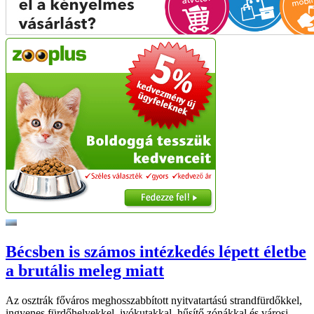
Bécsben is számos intézkedés lépett életbe
a brutális meleg miatt
Az osztrák főváros meghosszabbított nyitvatartású strandfürdőkkel,
ingyenes fürdőhelyekkel, ivókutakkal, hűsítő zónákkal és városi