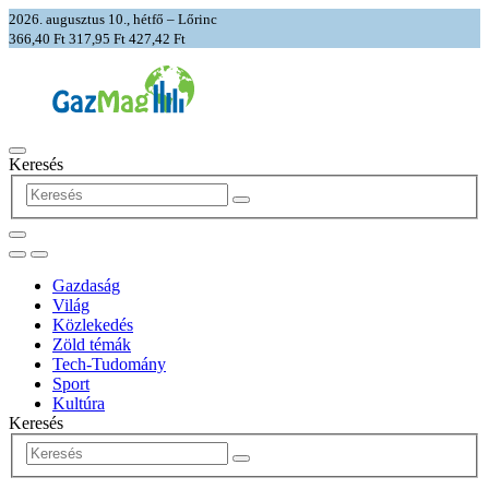
2026. augusztus 10., hétfő – Lőrinc
366,40 Ft
317,95 Ft
427,42 Ft
Keresés
Gazdaság
Világ
Közlekedés
Zöld témák
Tech-Tudomány
Sport
Kultúra
Keresés