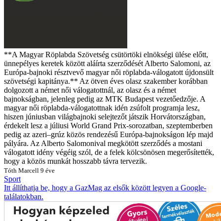
**A Magyar Röplabda Szövetség csütörtöki elnökségi ülése előtt,
ünnepélyes keretek között aláírta szerződését Alberto Salomoni, az
Európa-bajnoki résztvevő magyar női röplabda-válogatott újdonsült
szövetségi kapitánya.** Az ötven éves olasz szakember korábban
dolgozott a német női válogatottnál, az olasz és a német
bajnokságban, jelenleg pedig az MTK Budapest vezetőedzője. A
magyar női röplabda-válogatottnak idén zsúfolt programja lesz,
hiszen júniusban világbajnoki selejtezőt játszik Horvátországban,
érdekelt lesz a júliusi World Grand Prix-sorozatban, szeptemberben
pedig az azeri–grúz közös rendezésű Európa-bajnokságon lép majd
pályára. Az Alberto Salomonival megkötött szerződés a mostani
válogatott idény végéig szól, de a felek kölcsönösen megerősítették,
hogy a közös munkát hosszabb távra tervezik.
Tóth Marcell
9 éve
Sport
Itt állíthatja be, hogy a GazMag az elsők között legyen a Google-
találatokban.