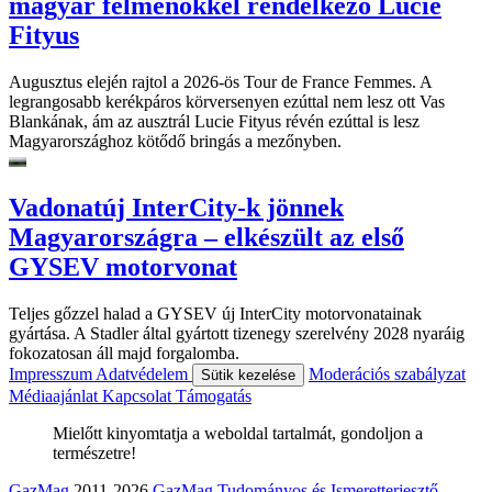
magyar felmenőkkel rendelkező Lucie
Fityus
Augusztus elején rajtol a 2026-ös Tour de France Femmes. A
legrangosabb kerékpáros körversenyen ezúttal nem lesz ott Vas
Blankának, ám az ausztrál Lucie Fityus révén ezúttal is lesz
Magyarországhoz kötődő bringás a mezőnyben.
Vadonatúj InterCity-k jönnek
Magyarországra – elkészült az első
GYSEV motorvonat
Teljes gőzzel halad a GYSEV új InterCity motorvonatainak
gyártása. A Stadler által gyártott tizenegy szerelvény 2028 nyaráig
fokozatosan áll majd forgalomba.
Impresszum
Adatvédelem
Moderációs szabályzat
Sütik kezelése
Médiaajánlat
Kapcsolat
Támogatás
Mielőtt kinyomtatja a weboldal tartalmát, gondoljon a
természetre!
GazMag
2011-2026
GazMag Tudományos és Ismeretterjesztő