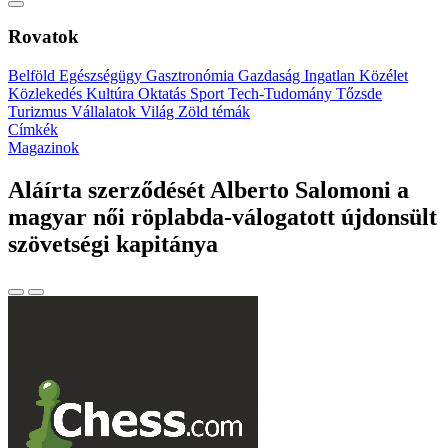
Rovatok
Belföld
Egészségügy
Gasztronómia
Gazdaság
Ingatlan
Közélet
Közlekedés
Kultúra
Oktatás
Sport
Tech-Tudomány
Tőzsde
Turizmus
Vállalatok
Világ
Zöld témák
Címkék
Magazinok
Aláírta szerződését Alberto Salomoni a
magyar női röplabda-válogatott újdonsült
szövetségi kapitánya