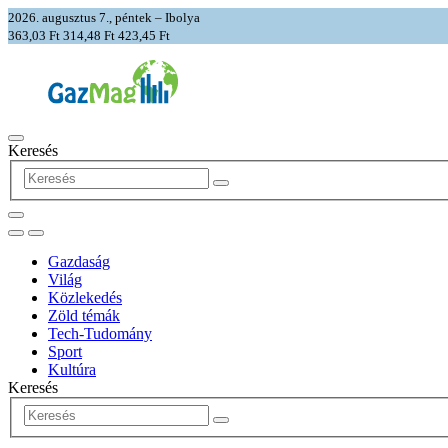
2026. augusztus 7., péntek – Ibolya
363,03 Ft
314,48 Ft
423,45 Ft
Keresés
Gazdaság
Világ
Közlekedés
Zöld témák
Tech-Tudomány
Sport
Kultúra
Keresés