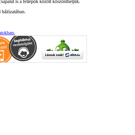
sapatát is a fellépők között köszönthetjük.
l hálózatában.
atokban.