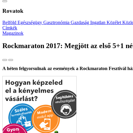
Rovatok
Belföld
Egészségügy
Gasztronómia
Gazdaság
Ingatlan
Közélet
Közl
Címkék
Magazinok
Rockmaraton 2017: Megjött az első 5+1 né
A héten felgyorsulnak az események a Rockmaraton Fesztivál háza 