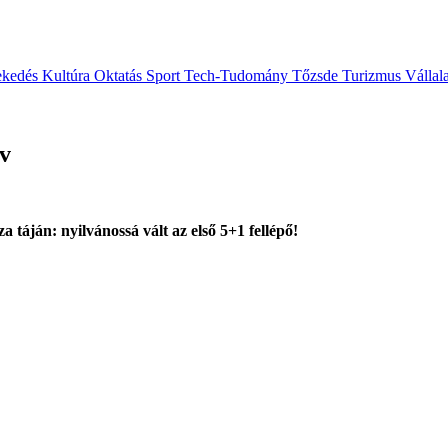
ekedés
Kultúra
Oktatás
Sport
Tech-Tudomány
Tőzsde
Turizmus
Vállal
v
táján: nyilvánossá vált az első 5+1 fellépő!