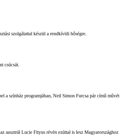
tási szolgálattal készül a rendkívüli hőségre.
i csúcsát.
repel a színház programjában, Neil Simon Furcsa pár című művét
z ausztrál Lucie Fityus révén ezúttal is lesz Magyarországhoz