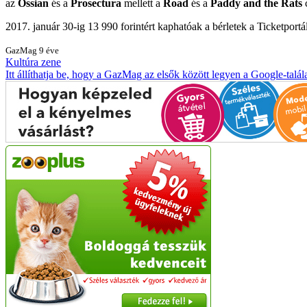
az
Ossian
és a
Prosectura
mellett a
Road
és a
Paddy and the Rats
c
2017. január 30-ig 13 990 forintért kaphatóak a bérletek a Ticketportá
GazMag
9 éve
Kultúra
zene
Itt állíthatja be, hogy a GazMag az elsők között legyen a Google-talál