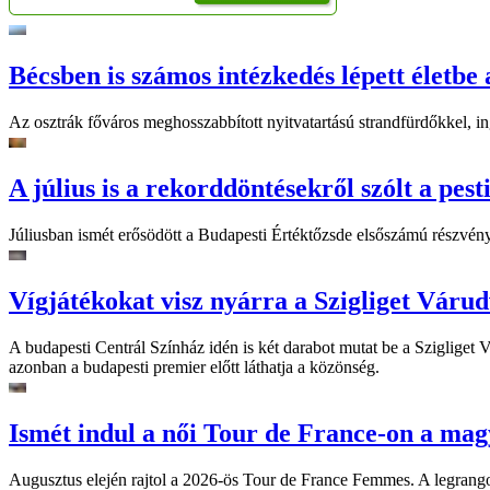
Bécsben is számos intézkedés lépett életbe 
Az osztrák főváros meghosszabbított nyitvatartású strandfürdőkkel, ing
A július is a rekorddöntésekről szólt a pest
Júliusban ismét erősödött a Budapesti Értéktőzsde elsőszámú részvén
Vígjátékokat visz nyárra a Szigliget Váru
A budapesti Centrál Színház idén is két darabot mutat be a Szigliget
azonban a budapesti premier előtt láthatja a közönség.
Ismét indul a női Tour de France-on a mag
Augusztus elején rajtol a 2026-ös Tour de France Femmes. A legrango