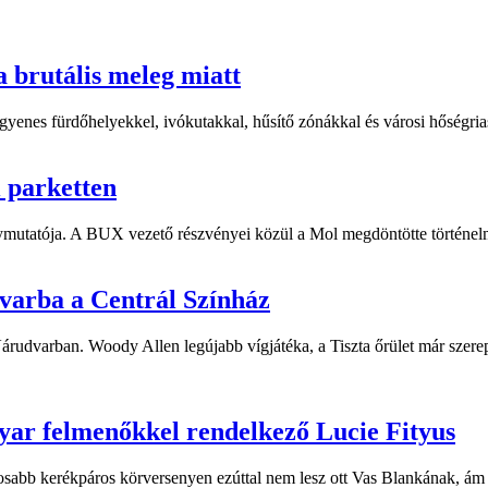
a brutális meleg miatt
yenes fürdőhelyekkel, ivókutakkal, hűsítő zónákkal és városi hőségriasz
i parketten
ymutatója. A BUX vezető részvényei közül a Mol megdöntötte történelm
dvarba a Centrál Színház
 Várudvarban. Woody Allen legújabb vígjátéka, a Tiszta őrület már sze
yar felmenőkkel rendelkező Lucie Fityus
sabb kerékpáros körversenyen ezúttal nem lesz ott Vas Blankának, ám a