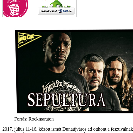
Forrás: Rockmaraton
2017. július 11-16. között ismét Dunaújváros ad otthont a fesztiválnak