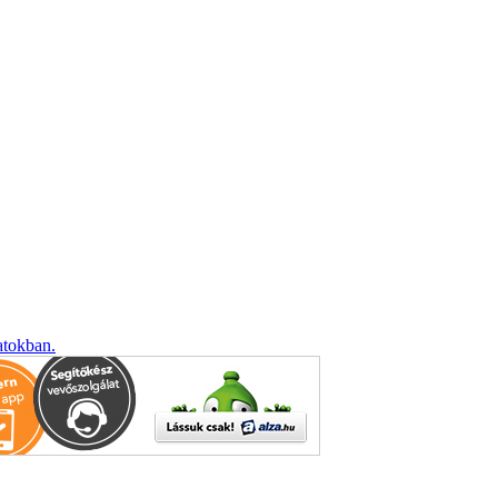
atokban.