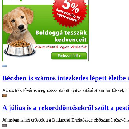
Bécsben is számos intézkedés lépett életbe 
Az osztrák főváros meghosszabbított nyitvatartású strandfürdőkkel, ing
A július is a rekorddöntésekről szólt a pest
Júliusban ismét erősödött a Budapesti Értéktőzsde elsőszámú részvén