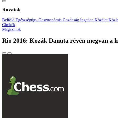
Rovatok
Belföld
Egészségügy
Gasztronómia
Gazdaság
Ingatlan
Közélet
Közl
Címkék
Magazinok
Rio 2016: Kozák Danuta révén megvan a 