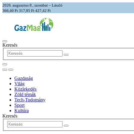
2026. augusztus 8., szombat – László
366,40 Ft
317,95 Ft
427,42 Ft
Keresés
Gazdaság
Világ
Közlekedés
Zöld témák
Tech-Tudomány
Sport
Kultúra
Keresés