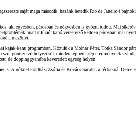
zerezte saját maga második, hazánk hetedik Rio de Janeiro-i bajnoki 
akos, aki egyesben, párosban és négyesben is győzni tudott. Mai siker
 bélproblémák miatt infúziót kapó versenyző kedden párosban már nyert 
 mögé a mezőnyt.
mai kajak-kenu programban. Közülük a Molnár Péter, Tótka Sándor páros
an szó, pontszerző helyezésük mindenképpen szép eredménynek számít, u
ezett, de doppinggyanúba keveredett egység helyén.
ei is. A nőknél Földházi Zsófia és Kovács Sarolta, a férfiaknál Deme