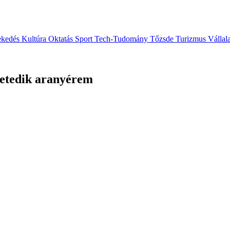
ekedés
Kultúra
Oktatás
Sport
Tech-Tudomány
Tőzsde
Turizmus
Vállal
hetedik aranyérem