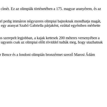
címét. Ez az olimpiák történetében a 175. magyar aranyérem, és az
ével pedig immáron négyszeres olimpiai bajnoknak mondhatja magát,
egy aranyat Szabó Gabriella párjaként, ezúttal egyéniben mérhette
 szerepelt legjobban, a kajak kettesek 200 méteres versenyében a
gyanis csak az olimpiai előtt röviddel tudták meg, hogy utazhatnak
ter Bence és a londoni olimpián bronzérmet szerző Marosi Ádám