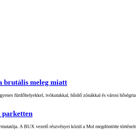
a brutális meleg miatt
yenes fürdőhelyekkel, ivókutakkal, hűsítő zónákkal és városi hőségriasz
i parketten
ymutatója. A BUX vezető részvényei közül a Mol megdöntötte történelm