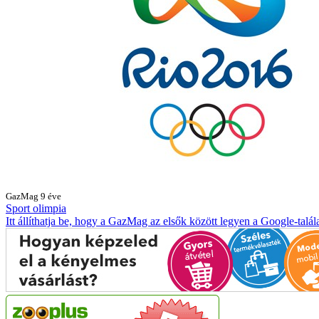
GazMag
9 éve
Sport
olimpia
Itt állíthatja be, hogy a GazMag az elsők között legyen a Google-talál