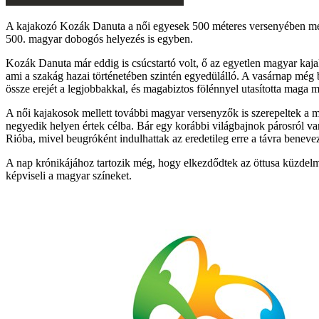
A kajakozó Kozák Danuta a női egyesek 500 méteres versenyében megs
500. magyar dobogós helyezés is egyben.
Kozák Danuta már eddig is csúcstartó volt, ő az egyetlen magyar kaj
ami a szakág hazai történetében szintén egyedülálló. A vasárnap még
össze erejét a legjobbakkal, és magabiztos fölénnyel utasította maga
A női kajakosok mellett további magyar versenyzők is szerepeltek a 
negyedik helyen értek célba. Bár egy korábbi világbajnok párosról v
Rióba, mivel beugróként indulhattak az eredetileg erre a távra benev
A nap krónikájához tartozik még, hogy elkezdődtek az öttusa küzdelm
képviseli a magyar színeket.