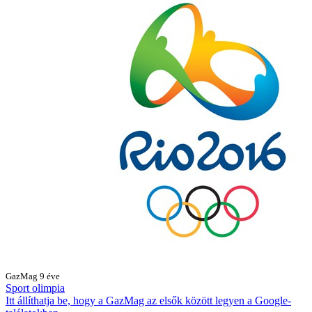
GazMag
9 éve
Sport
olimpia
Itt állíthatja be, hogy a GazMag az elsők között legyen a Google-