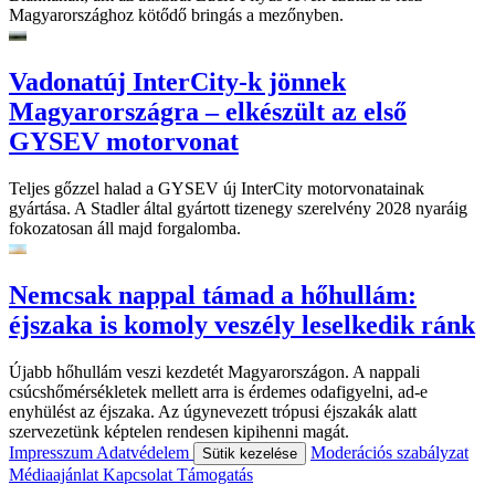
Magyarországhoz kötődő bringás a mezőnyben.
Vadonatúj InterCity-k jönnek
Magyarországra – elkészült az első
GYSEV motorvonat
Teljes gőzzel halad a GYSEV új InterCity motorvonatainak
gyártása. A Stadler által gyártott tizenegy szerelvény 2028 nyaráig
fokozatosan áll majd forgalomba.
Nemcsak nappal támad a hőhullám:
éjszaka is komoly veszély leselkedik ránk
Újabb hőhullám veszi kezdetét Magyarországon. A nappali
csúcshőmérsékletek mellett arra is érdemes odafigyelni, ad-e
enyhülést az éjszaka. Az úgynevezett trópusi éjszakák alatt
szervezetünk képtelen rendesen kipihenni magát.
Impresszum
Adatvédelem
Moderációs szabályzat
Sütik kezelése
Médiaajánlat
Kapcsolat
Támogatás