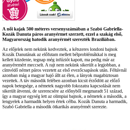
A női kajak 500 méteres versenyszámában a Szabó Gabriella-
Kozák Danuta páros aranyérmet szerzett, ezzel a szakág első,
Magyarország hatodik aranyérmét szerezték Brazíliában.
Az előjelek nem nekünk kedveztek, a kétszeres londoni bajnok
Kozák Danutának az előfutam mellett bélproblémákkal is meg
kellett küzdenie, tegnap még infúziót kapott, ma pedig már az
aranyéremért meccselt. A rajt nem nekünk sikerült a legjobban, a
címvédő német páros vezetett az első evezőcsapások után. Féltávnál
azonban mág a magyar hajó állt az élen, a lányok magabiztosan
vezettek. A táv második felében azonban kicsit érződött az előző
napok betegsége, a németek nagyobb fokozatra kapcsolását nem
sikerült átvenni, de szerencsére az előnyből megmaradt 51 század,
így a magyar egység lett az olimpiai bajnok, a németek a második, a
lengyelek a harmadik helyen értek célba. Kozák Danuta a harmadik,
Szabó Gabriella a második ötkarikás aranyérmét szerezte.