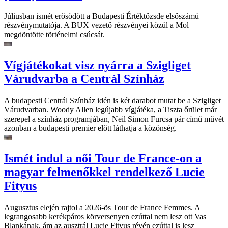
Júliusban ismét erősödött a Budapesti Értéktőzsde elsőszámú
részvénymutatója. A BUX vezető részvényei közül a Mol
megdöntötte történelmi csúcsát.
Vígjátékokat visz nyárra a Szigliget
Várudvarba a Centrál Színház
A budapesti Centrál Színház idén is két darabot mutat be a Szigliget
Várudvarban. Woody Allen legújabb vígjátéka, a Tiszta őrület már
szerepel a színház programjában, Neil Simon Furcsa pár című művét
azonban a budapesti premier előtt láthatja a közönség.
Ismét indul a női Tour de France-on a
magyar felmenőkkel rendelkező Lucie
Fityus
Augusztus elején rajtol a 2026-ös Tour de France Femmes. A
legrangosabb kerékpáros körversenyen ezúttal nem lesz ott Vas
Blankának, ám az ausztrál Lucie Fityus révén ezúttal is lesz