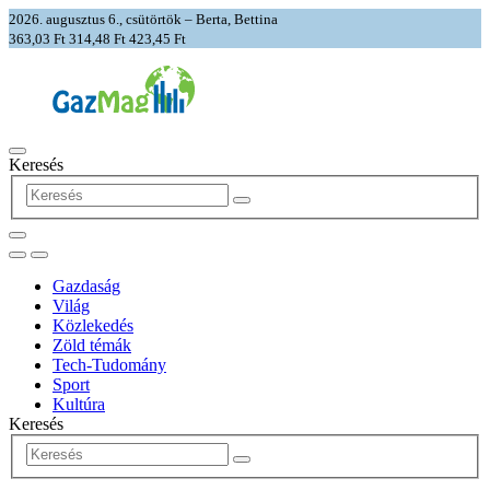
2026. augusztus 6., csütörtök – Berta, Bettina
363,03 Ft
314,48 Ft
423,45 Ft
Keresés
Gazdaság
Világ
Közlekedés
Zöld témák
Tech-Tudomány
Sport
Kultúra
Keresés