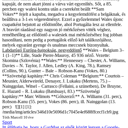
kapuját, de nem akart jönni a várva várt egyenlítés. Sőt, a 85.
percben egy walesi kontra után a csereként beállt **Sam
Vokes** fejelt a kapuba, megadva a kegyelemdöfést a belgáknak, és
beállítva a 3-1-es végeredményt. Ezzel a győzelemmel Wales újonc
csapatként bejutott az elődöntőbe, ahol Portugália lesz az ellenfele.
A bravúrt ráadásul egy nagyon jó mérkőzésen vitték véghez,
remélhetőleg az elődöntő a walesiek mai mérkőzéséhez fog jobban
hasonlítani, nem pedig a portugálok előző két találkozójához,
melyek egyaránt gyenge és unalmas meccsnek bizonyultak.
Labdarúgó Európa-bajnokság, negyeddöntő
**Wales – Belgium 3–
1 (1–1)**
Lille, Stade Pierre-Mauroy, 45 936 néző. Vezette:
Skomina (Szlovénia)
**Wales:** Hennessey – Chester, A. Williams,
Davies – N. Taylor, J. Allen, Ledley (A. King, 78.), Ramsey
(Collins, 90.), Gunter – Bale – Robson-Kanu (Vokes, 80.)
**Szövetségi kapitány:**
Chris Coleman
**Belgium:** Courtois –
Meunier, Alderweireld, Denayer, J. Lukaku (Mertens, 75.) –
Nainggolan, Witsel – Carrasco (Fellaini, a szünetben), De Bruyne,
E. Hazard – R. Lukaku (Batshuayi, 83.) **Szövetségi
kapitány:**
Marc Wilmots
**Gólszerző:** A. Williams (31. perc),
Robson-Kanu (55. perc), Vokes (86. perc), ill. Nainggolan (13.
perc) ![][1] [1]:
/media/img/articles/346d10e5696d1c7045e4ef688ffcecf1cb9.jpg
Tóth Marcell
10 éve
Sport
Itt állíthatja be, hogy a GazMag az elsők között legyen a Google-