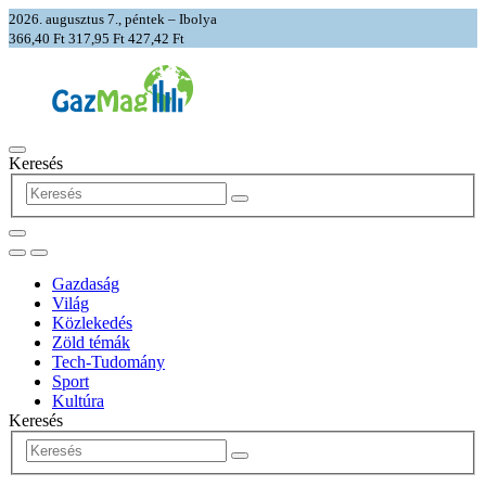
2026. augusztus 7., péntek – Ibolya
366,40 Ft
317,95 Ft
427,42 Ft
Keresés
Gazdaság
Világ
Közlekedés
Zöld témák
Tech-Tudomány
Sport
Kultúra
Keresés