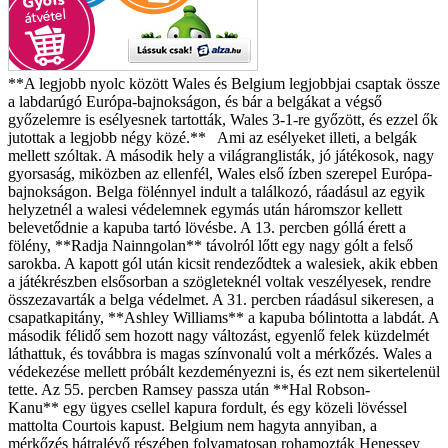
**A legjobb nyolc között Wales és Belgium legjobbjai csaptak össze
a labdarúgó Európa-bajnokságon, és bár a belgákat a végső
győzelemre is esélyesnek tartották, Wales 3-1-re győzött, és ezzel ők
jutottak a legjobb négy közé.** Ami az esélyeket illeti, a belgák
mellett szóltak. A második hely a világranglisták, jó játékosok, nagy
gyorsaság, miközben az ellenfél, Wales első ízben szerepel Európa-
bajnokságon. Belga fölénnyel indult a találkozó, ráadásul az egyik
helyzetnél a walesi védelemnek egymás után háromszor kellett
belevetődnie a kapuba tartó lövésbe. A 13. percben góllá érett a
fölény, **Radja Nainngolan** távolról lőtt egy nagy gólt a felső
sarokba. A kapott gól után kicsit rendeződtek a walesiek, akik ebben
a játékrészben elsősorban a szögleteknél voltak veszélyesek, rendre
összezavarták a belga védelmet. A 31. percben ráadásul sikeresen, a
csapatkapitány, **Ashley Williams** a kapuba bólintotta a labdát. A
második félidő sem hozott nagy változást, egyenlő felek küzdelmét
láthattuk, és továbbra is magas színvonalú volt a mérkőzés. Wales a
védekezése mellett próbált kezdeményezni is, és ezt nem sikertelenül
tette. Az 55. percben Ramsey passza után **Hal Robson-
Kanu** egy ügyes csellel kapura fordult, és egy közeli lövéssel
mattolta Courtois kapust. Belgium nem hagyta annyiban, a
mérkőzés hátralévő részében folyamatosan rohamozták Henessey