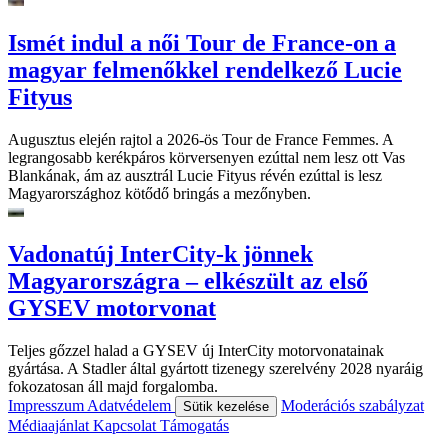
Ismét indul a női Tour de France-on a
magyar felmenőkkel rendelkező Lucie
Fityus
Augusztus elején rajtol a 2026-ös Tour de France Femmes. A
legrangosabb kerékpáros körversenyen ezúttal nem lesz ott Vas
Blankának, ám az ausztrál Lucie Fityus révén ezúttal is lesz
Magyarországhoz kötődő bringás a mezőnyben.
Vadonatúj InterCity-k jönnek
Magyarországra – elkészült az első
GYSEV motorvonat
Teljes gőzzel halad a GYSEV új InterCity motorvonatainak
gyártása. A Stadler által gyártott tizenegy szerelvény 2028 nyaráig
fokozatosan áll majd forgalomba.
Impresszum
Adatvédelem
Moderációs szabályzat
Sütik kezelése
Médiaajánlat
Kapcsolat
Támogatás