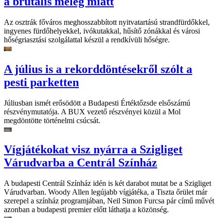
a brutális meleg miatt
Az osztrák főváros meghosszabbított nyitvatartású strandfürdőkkel,
ingyenes fürdőhelyekkel, ivókutakkal, hűsítő zónákkal és városi
hőségriasztási szolgálattal készül a rendkívüli hőségre.
A július is a rekorddöntésekről szólt a
pesti parketten
Júliusban ismét erősödött a Budapesti Értéktőzsde elsőszámú
részvénymutatója. A BUX vezető részvényei közül a Mol
megdöntötte történelmi csúcsát.
Vígjátékokat visz nyárra a Szigliget
Várudvarba a Centrál Színház
A budapesti Centrál Színház idén is két darabot mutat be a Szigliget
Várudvarban. Woody Allen legújabb vígjátéka, a Tiszta őrület már
szerepel a színház programjában, Neil Simon Furcsa pár című művét
azonban a budapesti premier előtt láthatja a közönség.