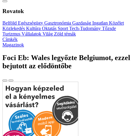
Rovatok
Belföld
Egészségügy
Gasztronómia
Gazdaság
Ingatlan
Közélet
Közlekedés
Kultúra
Oktatás
Sport
Tech-Tudomány
Tőzsde
Turizmus
Vállalatok
Világ
Zöld témák
Címkék
Magazinok
Foci Eb: Wales legyőzte Belgiumot, ezzel
bejutott az elődöntőbe