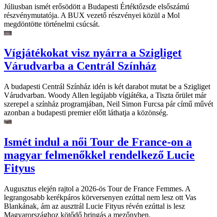
Júliusban ismét erősödött a Budapesti Értéktőzsde elsőszámú
részvénymutatója. A BUX vezető részvényei közül a Mol
megdöntötte történelmi csúcsát.
Vígjátékokat visz nyárra a Szigliget
Várudvarba a Centrál Színház
A budapesti Centrál Színház idén is két darabot mutat be a Szigliget
Várudvarban. Woody Allen legújabb vígjátéka, a Tiszta őrület már
szerepel a színház programjában, Neil Simon Furcsa pár című művét
azonban a budapesti premier előtt láthatja a közönség.
Ismét indul a női Tour de France-on a
magyar felmenőkkel rendelkező Lucie
Fityus
Augusztus elején rajtol a 2026-ös Tour de France Femmes. A
legrangosabb kerékpáros körversenyen ezúttal nem lesz ott Vas
Blankának, ám az ausztrál Lucie Fityus révén ezúttal is lesz
Magyarországhoz kötődő bringás a mezőnyben.