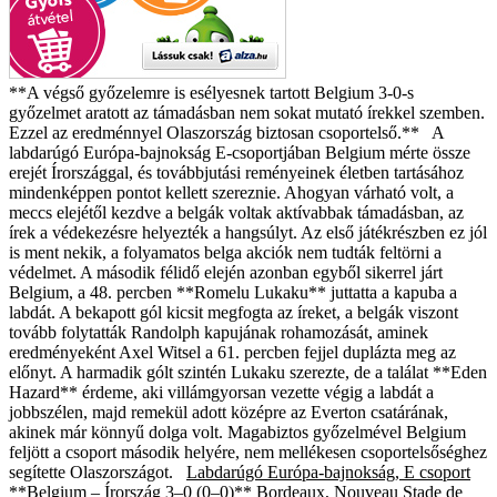
**A végső győzelemre is esélyesnek tartott Belgium 3-0-s
győzelmet aratott az támadásban nem sokat mutató írekkel szemben.
Ezzel az eredménnyel Olaszország biztosan csoportelső.** A
labdarúgó Európa-bajnokság E-csoportjában Belgium mérte össze
erejét Írországgal, és továbbjutási reményeinek életben tartásához
mindenképpen pontot kellett szereznie. Ahogyan várható volt, a
meccs elejétől kezdve a belgák voltak aktívabbak támadásban, az
írek a védekezésre helyezték a hangsúlyt. Az első játékrészben ez jól
is ment nekik, a folyamatos belga akciók nem tudták feltörni a
védelmet. A második félidő elején azonban egyből sikerrel járt
Belgium, a 48. percben **Romelu Lukaku** juttatta a kapuba a
labdát. A bekapott gól kicsit megfogta az íreket, a belgák viszont
tovább folytatták Randolph kapujának rohamozását, aminek
eredményeként Axel Witsel a 61. percben fejjel duplázta meg az
előnyt. A harmadik gólt szintén Lukaku szerezte, de a találat **Eden
Hazard** érdeme, aki villámgyorsan vezette végig a labdát a
jobbszélen, majd remekül adott középre az Everton csatárának,
akinek már könnyű dolga volt. Magabiztos győzelmével Belgium
feljött a csoport második helyére, nem mellékesen csoportelsőséghez
segítette Olaszországot.
Labdarúgó Európa-bajnokság, E csoport
**Belgium – Írország 3–0 (0–0)**
Bordeaux, Nouveau Stade de