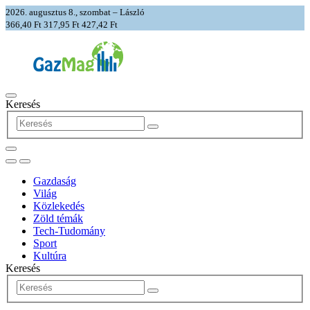
2026. augusztus 8., szombat – László
366,40 Ft
317,95 Ft
427,42 Ft
Keresés
Gazdaság
Világ
Közlekedés
Zöld témák
Tech-Tudomány
Sport
Kultúra
Keresés