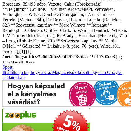
Bordeaux, 39 493 néző. Vezette: Cakir (Törökország)
**Belgium:** Courtois – Meunier, Alderweireld, Vermaelen,
Vertonghen – Witsel, Dembélé (Nainggolan, 57.) – Carrasco
Ferreira (Mertens, 64.), De Bruyne, Hazard – Lukaku (Benteke,
82.) **Szövetségi kapitány:**
Marc Wilmots
**Írország:**
Randolph – Coleman, O'Shea, Clark, S. Ward – Hendrick, Whelan,
J. McCarthy (McClean, 62.), R. Brady – Hoolahan (McGeady, 71.)
– Long (Robbie Keane, 79.) **Szövetségi kapitány:**
Martin
O'Neill
**Gólszerző:** Lukaku (48. perc, 70. perc), Witsel (61.
perc) ![][1] [1]:
/media/img/articles/326d56f5e2d5f592f58fdaad19e15390e08.jpg
Tóth Marcell
10 éve
Sport
Itt állíthatja be, hogy a GazMag az elsők között legyen a Google-
találatokban.