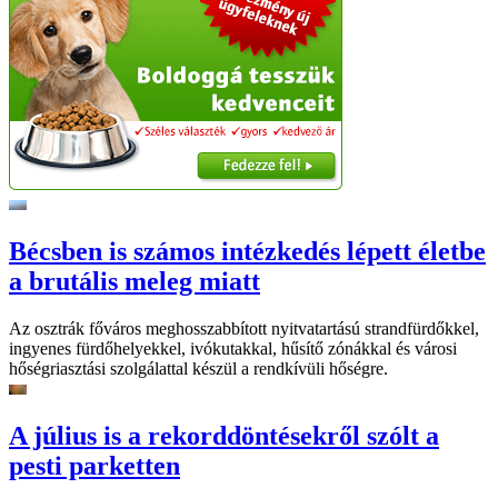
Bécsben is számos intézkedés lépett életbe
a brutális meleg miatt
Az osztrák főváros meghosszabbított nyitvatartású strandfürdőkkel,
ingyenes fürdőhelyekkel, ivókutakkal, hűsítő zónákkal és városi
hőségriasztási szolgálattal készül a rendkívüli hőségre.
A július is a rekorddöntésekről szólt a
pesti parketten