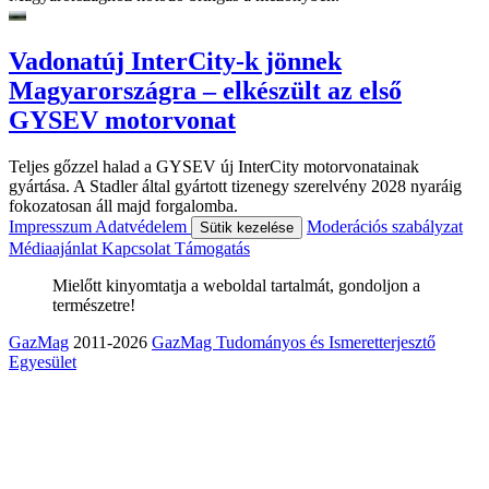
Vadonatúj InterCity-k jönnek
Magyarországra – elkészült az első
GYSEV motorvonat
Teljes gőzzel halad a GYSEV új InterCity motorvonatainak
gyártása. A Stadler által gyártott tizenegy szerelvény 2028 nyaráig
fokozatosan áll majd forgalomba.
Impresszum
Adatvédelem
Moderációs szabályzat
Sütik kezelése
Médiaajánlat
Kapcsolat
Támogatás
Mielőtt kinyomtatja a weboldal tartalmát, gondoljon a
természetre!
GazMag
2011-2026
GazMag Tudományos és Ismeretterjesztő
Egyesület