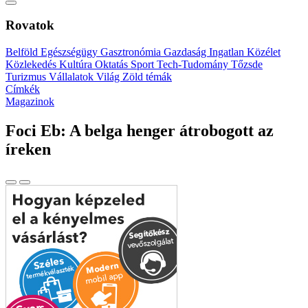
Rovatok
Belföld
Egészségügy
Gasztronómia
Gazdaság
Ingatlan
Közélet
Közlekedés
Kultúra
Oktatás
Sport
Tech-Tudomány
Tőzsde
Turizmus
Vállalatok
Világ
Zöld témák
Címkék
Magazinok
Foci Eb: A belga henger átrobogott az
íreken