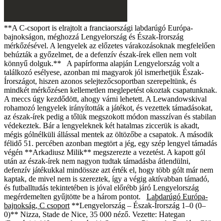
**A C-csoport is elrajtolt a franciaországi labdarúgó Európa-
bajnokságon, méghozzá Lengyelország és Észak-Írország
mérkőzésével. A lengyelek az előzetes várakozásoknak megfelelően
behúzták a győzelmet, de a defenzív észak-írek ellen nem volt
könnyű dolguk.** A papírforma alapján Lengyelország volt a
találkozó esélyese, azonban mi magyarok jól ismerhetjük Észak-
Írországot, hiszen azonos selejtezőcsoportban szerepeltünk, és
mindkét mérkőzésen kellemetlen meglepetést okoztak csapatunknak.
A meccs úgy kezdődött, ahogy várni lehetett. A Lewandowskival
rohamozó lengyelek irányították a játékot, és vezettek támadásokat,
az észak-írek pedig a tőlük megszokott módon masszívan és stabilan
védekeztek. Bár a lengyeleknek két hatalmas ziccerük is akadt,
mégis gólnélküli állással mentek az öltözőbe a csapatok. A második
félidő 51. percében azonban megtört a jég, egy szép lengyel támadás
végén **Arkadiusz Milik** megszerezte a vezetést. A kapott gól
után az észak-írek nem nagyon tudtak támadásba átlendülni,
defenzív játékukkal mindössze azt érték el, hogy több gólt már nem
kaptak, de mivel nem is szereztek, így a végig aktívabban támadó,
és futballtudás tekintetében is jóval előrébb járó Lengyelország
megérdemelten gyűjtötte be a három pontot.
Labdarúgó Európa-
bajnokság, C csoport
**Lengyelország – Észak-Írország 1–0 (0–
0)**
Nizza, Stade de Nice, 35 000 néző. Vezette: Hategan