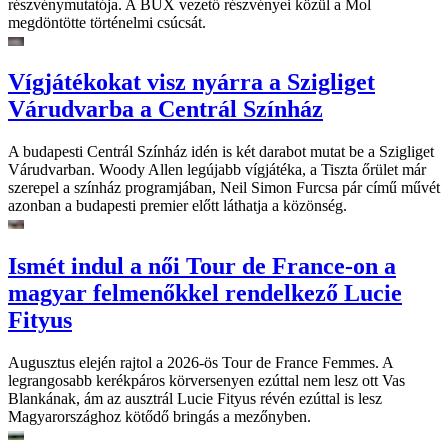
részvénymutatója. A BUX vezető részvényei közül a Mol
megdöntötte történelmi csúcsát.
Vígjátékokat visz nyárra a Szigliget
Várudvarba a Centrál Színház
A budapesti Centrál Színház idén is két darabot mutat be a Szigliget
Várudvarban. Woody Allen legújabb vígjátéka, a Tiszta őrület már
szerepel a színház programjában, Neil Simon Furcsa pár című művét
azonban a budapesti premier előtt láthatja a közönség.
Ismét indul a női Tour de France-on a
magyar felmenőkkel rendelkező Lucie
Fityus
Augusztus elején rajtol a 2026-ös Tour de France Femmes. A
legrangosabb kerékpáros körversenyen ezúttal nem lesz ott Vas
Blankának, ám az ausztrál Lucie Fityus révén ezúttal is lesz
Magyarországhoz kötődő bringás a mezőnyben.