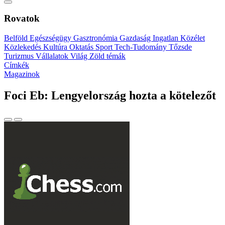
Rovatok
Belföld
Egészségügy
Gasztronómia
Gazdaság
Ingatlan
Közélet
Közlekedés
Kultúra
Oktatás
Sport
Tech-Tudomány
Tőzsde
Turizmus
Vállalatok
Világ
Zöld témák
Címkék
Magazinok
Foci Eb: Lengyelország hozta a kötelezőt