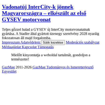
Vadonatúj InterCity-k jönnek
Magyarországra – elkészült az első
GYSEV motorvonat
Teljes gőzzel halad a GYSEV új InterCity motorvonatainak
gyártása. A Stadler által gyártott tizenegy szerelvény 2028 nyaráig
fokozatosan áll majd forgalomba.
Impresszum
Adatvédelem
Moderációs szabályzat
Sütik kezelése
Médiaajánlat
Kapcsolat
Támogatás
Mielőtt kinyomtatja a weboldal tartalmát, gondoljon a
természetre!
GazMag
2011-2026
GazMag Tudományos és Ismeretterjesztő
Egyesület