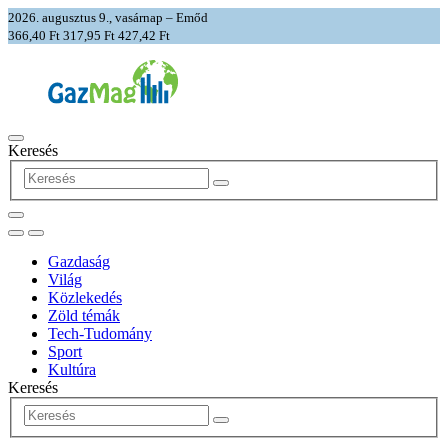
2026. augusztus 9., vasárnap – Emőd
366,40 Ft
317,95 Ft
427,42 Ft
Keresés
Gazdaság
Világ
Közlekedés
Zöld témák
Tech-Tudomány
Sport
Kultúra
Keresés