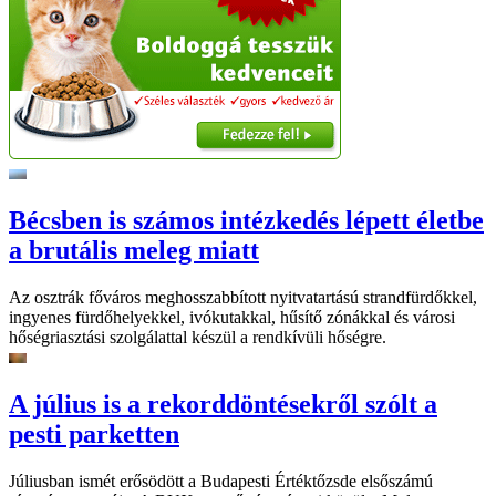
Bécsben is számos intézkedés lépett életbe
a brutális meleg miatt
Az osztrák főváros meghosszabbított nyitvatartású strandfürdőkkel,
ingyenes fürdőhelyekkel, ivókutakkal, hűsítő zónákkal és városi
hőségriasztási szolgálattal készül a rendkívüli hőségre.
A július is a rekorddöntésekről szólt a
pesti parketten
Júliusban ismét erősödött a Budapesti Értéktőzsde elsőszámú