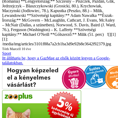
(Románia)
**Lengyelország:** Szczesny – Piszczek, Pazdán, Glik,
Jedrzejczyk – Blaszczykowski (Grosicki, 80.), Krychowiak,
Maczynski (Jodlowiec, 78.), Kapustka (Peszko, 88.) – Milik,
Lewandowski **Szövetségi kapitány:**
Adam Nawalka
**Észak-
Írország:** McGovern – McLaughlin, Cathcart, J. Evans, McAuley
– McNair (Dallas, a szünetben), Norwood, S. Davis, Baird (J. Ward,
76.), Ferguson (Washington) – K. Lafferty **Szövetségi
kapitány:**
Michael O'Neill
**Gólszerző:** Milik (51. perc) ![][1]
[1]:
/media/img/articles/3101f88a7a2cb1ba3d9e92b8e3642f92379.jpg
Tóth Marcell
10 éve
Sport
Itt állíthatja be, hogy a GazMag az elsők között legyen a Google-
találatokban.