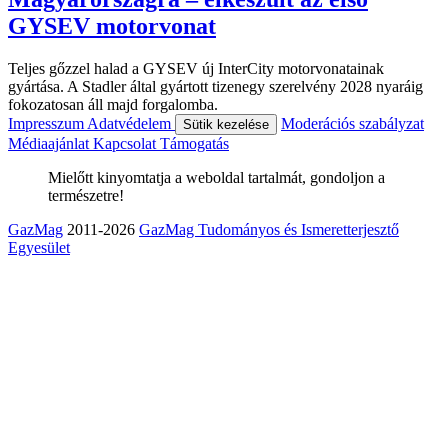
GYSEV motorvonat
Teljes gőzzel halad a GYSEV új InterCity motorvonatainak
gyártása. A Stadler által gyártott tizenegy szerelvény 2028 nyaráig
fokozatosan áll majd forgalomba.
Impresszum
Adatvédelem
Moderációs szabályzat
Sütik kezelése
Médiaajánlat
Kapcsolat
Támogatás
Mielőtt kinyomtatja a weboldal tartalmát, gondoljon a
természetre!
GazMag
2011-2026
GazMag Tudományos és Ismeretterjesztő
Egyesület