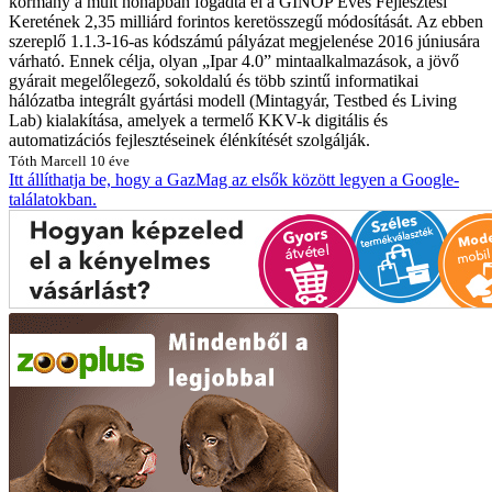
kormány a múlt hónapban fogadta el a GINOP Éves Fejlesztési
Keretének 2,35 milliárd forintos keretösszegű módosítását. Az ebben
szereplő 1.1.3-16-as kódszámú pályázat megjelenése 2016 júniusára
várható. Ennek célja, olyan „Ipar 4.0” mintaalkalmazások, a jövő
gyárait megelőlegező, sokoldalú és több szintű informatikai
hálózatba integrált gyártási modell (Mintagyár, Testbed és Living
Lab) kialakítása, amelyek a termelő KKV-k digitális és
automatizációs fejlesztéseinek élénkítését szolgálják.
Tóth Marcell
10 éve
Itt állíthatja be, hogy a GazMag az elsők között legyen a Google-
találatokban.