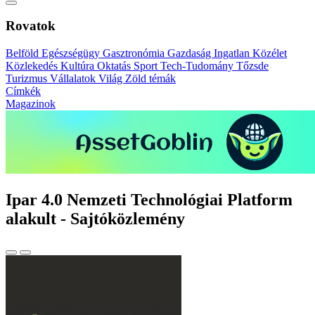
Rovatok
Belföld
Egészségügy
Gasztronómia
Gazdaság
Ingatlan
Közélet
Közlekedés
Kultúra
Oktatás
Sport
Tech-Tudomány
Tőzsde
Turizmus
Vállalatok
Világ
Zöld témák
Címkék
Magazinok
Ipar 4.0 Nemzeti Technológiai Platform
alakult - Sajtóközlemény