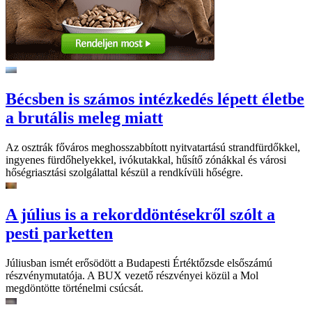
Bécsben is számos intézkedés lépett életbe
a brutális meleg miatt
Az osztrák főváros meghosszabbított nyitvatartású strandfürdőkkel,
ingyenes fürdőhelyekkel, ivókutakkal, hűsítő zónákkal és városi
hőségriasztási szolgálattal készül a rendkívüli hőségre.
A július is a rekorddöntésekről szólt a
pesti parketten
Júliusban ismét erősödött a Budapesti Értéktőzsde elsőszámú
részvénymutatója. A BUX vezető részvényei közül a Mol
megdöntötte történelmi csúcsát.