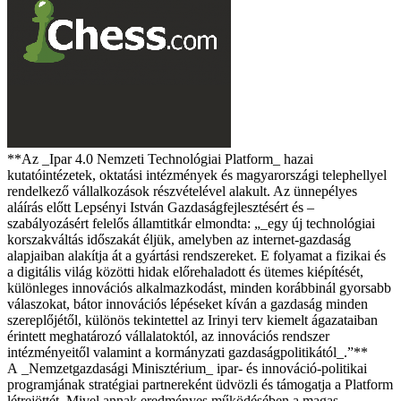
**Az _Ipar 4.0 Nemzeti Technológiai Platform_ hazai
kutatóintézetek, oktatási intézmények és magyarországi telephellyel
rendelkező vállalkozások részvételével alakult. Az ünnepélyes
aláírás előtt Lepsényi István Gazdaságfejlesztésért és –
szabályozásért felelős államtitkár elmondta: „_egy új technológiai
korszakváltás időszakát éljük, amelyben az internet-gazdaság
alapjaiban alakítja át a gyártási rendszereket. E folyamat a fizikai és
a digitális világ közötti hidak előrehaladott és ütemes kiépítését,
különleges innovációs alkalmazkodást, minden korábbinál gyorsabb
válaszokat, bátor innovációs lépéseket kíván a gazdaság minden
szereplőjétől, különös tekintettel az Irinyi terv kiemelt ágazataiban
érintett meghatározó vállalatoktól, az innovációs rendszer
intézményeitől valamint a kormányzati gazdaságpolitikától_.”**
A _Nemzetgazdasági Minisztérium_ ipar- és innováció-politikai
programjának stratégiai partnereként üdvözli és támogatja a Platform
létrejöttét. Mivel annak eredményes működésében a magas