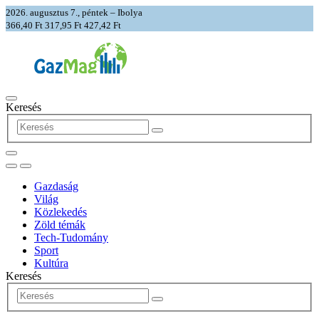
2026. augusztus 7., péntek – Ibolya
366,40 Ft
317,95 Ft
427,42 Ft
Keresés
Gazdaság
Világ
Közlekedés
Zöld témák
Tech-Tudomány
Sport
Kultúra
Keresés