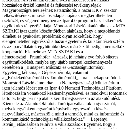
hozzáadott értékű kutatási és fejlesztési tevékenységek
Magyarországra terelésének katalizátorát, a hazai KKV szektor
felkészítésének, innovációs adaptációjának megkerülhetetlen
eszközét, és végeredményben az Ipar 4.0 program hazai sikerének
egyik kulcs tényezőjét látja. Monostori László akadémikus, az MTA
SZTAKI igazgatója köszöntőjében aláhúzta, hogy a megoldandó
elméleti és gyakorlati problémák olyan sokrétűek, hogy
elengedhetetlen egyrészről a hazai egyetemi és kutatóintézeti szféra
és az iparvállalatok együttműködése, másrészről pedig a nemzetközi
kooperáció. Kiemelte az MTA SZTAKI és a
németországi _Fraunhofer_ társaság jó néhány éve folyó sikeres
együttműködését, melybe egy újabb európai kezdeményezés
keretében a _Budapesti Műszaki és Gazdaságtudományi
Egyetem_ két kara, a Gépészmérnöki, valamint
a _Közlekedésmérnöki és Járműmérnöki_ kara is bekapcsolódott.
Monostori László elmondta: „_a Nemzetgazdasági Minisztérium
igen jelentős lépést tett az Ipar 4.0 Nemzeti Technológiai Platform
létrehozására vonatkozó kezdeményezésével, és rendkívül fontosnak
tartotta, hogy pár nap alatt sikerült megszervezni az alakuló ülést.
Kiemelte az Alapító Okiratot aláíró iparvállalatok nagy számát,
melyek egyébként egyaránt képviselik egyrészről a kis- és
nagyvállatokat, másrészről a mind a termelő, mind az információ és
kommunikáció technológiai vállalkozásokat."_ _Lepsényi
István_ előadásában felhívta a vállalkozások figyelmét, hogy a