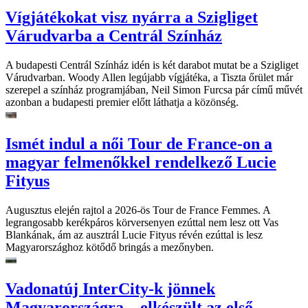
Vígjátékokat visz nyárra a Szigliget
Várudvarba a Centrál Színház
A budapesti Centrál Színház idén is két darabot mutat be a Szigliget
Várudvarban. Woody Allen legújabb vígjátéka, a Tiszta őrület már
szerepel a színház programjában, Neil Simon Furcsa pár című művét
azonban a budapesti premier előtt láthatja a közönség.
Ismét indul a női Tour de France-on a
magyar felmenőkkel rendelkező Lucie
Fityus
Augusztus elején rajtol a 2026-ös Tour de France Femmes. A
legrangosabb kerékpáros körversenyen ezúttal nem lesz ott Vas
Blankának, ám az ausztrál Lucie Fityus révén ezúttal is lesz
Magyarországhoz kötődő bringás a mezőnyben.
Vadonatúj InterCity-k jönnek
Magyarországra – elkészült az első