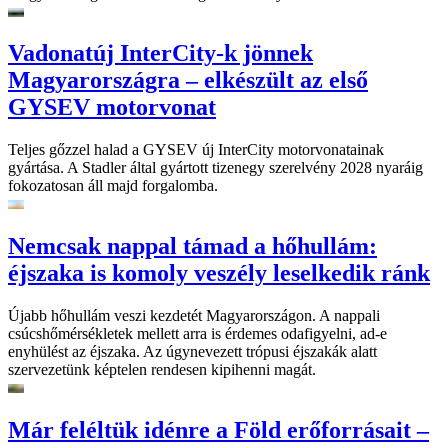
Vadonatúj InterCity-k jönnek
Magyarországra – elkészült az első
GYSEV motorvonat
Teljes gőzzel halad a GYSEV új InterCity motorvonatainak
gyártása. A Stadler által gyártott tizenegy szerelvény 2028 nyaráig
fokozatosan áll majd forgalomba.
Nemcsak nappal támad a hőhullám:
éjszaka is komoly veszély leselkedik ránk
Újabb hőhullám veszi kezdetét Magyarországon. A nappali
csúcshőmérsékletek mellett arra is érdemes odafigyelni, ad-e
enyhülést az éjszaka. Az úgynevezett trópusi éjszakák alatt
szervezetünk képtelen rendesen kipihenni magát.
Már feléltük idénre a Föld erőforrásait –