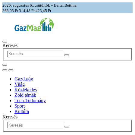
2026. augusztus 6., csütörtök – Berta, Bettina
363,03 Ft
314,48 Ft
423,45 Ft
Keresés
Gazdaság
Világ
Közlekedés
Zöld témák
Tech-Tudomány
Sport
Kultúra
Keresés