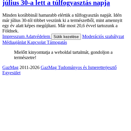
július 30-a lett a túlfogyasztás napja
Minden korábbinál hamarabb elértük a túlfogyasztás napját. Idén
már július 30-tól többet veszünk ki a természetből, mint amennyit
egy év alatt képes megújítani. Már most 20,6 évvel tartozunk a
Földnek.
Impresszum
Adatvédelem
Moderációs szabályzat
Sütik kezelése
Médiaajánlat
Kapcsolat
Támogatás
Mielőtt kinyomtatja a weboldal tartalmát, gondoljon a
természetre!
GazMag
2011-2026
GazMag Tudományos és Ismeretterjesztő
Egyesület