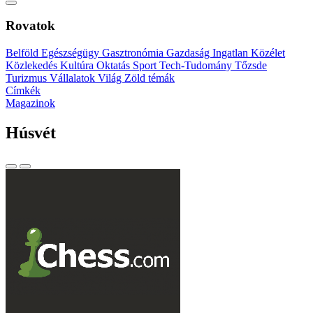
Rovatok
Belföld
Egészségügy
Gasztronómia
Gazdaság
Ingatlan
Közélet
Közlekedés
Kultúra
Oktatás
Sport
Tech-Tudomány
Tőzsde
Turizmus
Vállalatok
Világ
Zöld témák
Címkék
Magazinok
Húsvét