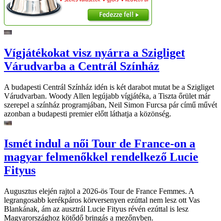
Vígjátékokat visz nyárra a Szigliget
Várudvarba a Centrál Színház
A budapesti Centrál Színház idén is két darabot mutat be a Szigliget
Várudvarban. Woody Allen legújabb vígjátéka, a Tiszta őrület már
szerepel a színház programjában, Neil Simon Furcsa pár című művét
azonban a budapesti premier előtt láthatja a közönség.
Ismét indul a női Tour de France-on a
magyar felmenőkkel rendelkező Lucie
Fityus
Augusztus elején rajtol a 2026-ös Tour de France Femmes. A
legrangosabb kerékpáros körversenyen ezúttal nem lesz ott Vas
Blankának, ám az ausztrál Lucie Fityus révén ezúttal is lesz
Magyarországhoz kötődő bringás a mezőnyben.