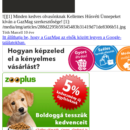
![][1] Minden kedves olvasónknak Kellemes Húsvéti Ünnepeket
kíván a GazMag szerkesztősége! [1]:
/media/img/articles/288d2295b59345483b31419d71de8306b51.jpg
Tóth Marcell
10 éve
Itt állíthatja be, hogy a GazMag az elsők között legyen a Google-
találatokban.