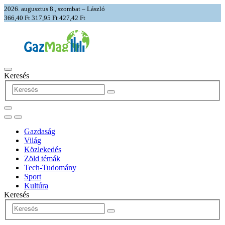
2026. augusztus 8., szombat – László
366,40 Ft
317,95 Ft
427,42 Ft
Keresés
Gazdaság
Világ
Közlekedés
Zöld témák
Tech-Tudomány
Sport
Kultúra
Keresés