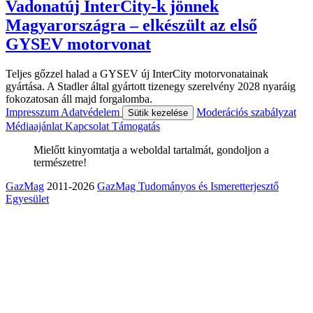
Vadonatúj InterCity-k jönnek
Magyarországra – elkészült az első
GYSEV motorvonat
Teljes gőzzel halad a GYSEV új InterCity motorvonatainak
gyártása. A Stadler által gyártott tizenegy szerelvény 2028 nyaráig
fokozatosan áll majd forgalomba.
Impresszum
Adatvédelem
Moderációs szabályzat
Sütik kezelése
Médiaajánlat
Kapcsolat
Támogatás
Mielőtt kinyomtatja a weboldal tartalmát, gondoljon a
természetre!
GazMag
2011-2026
GazMag Tudományos és Ismeretterjesztő
Egyesület