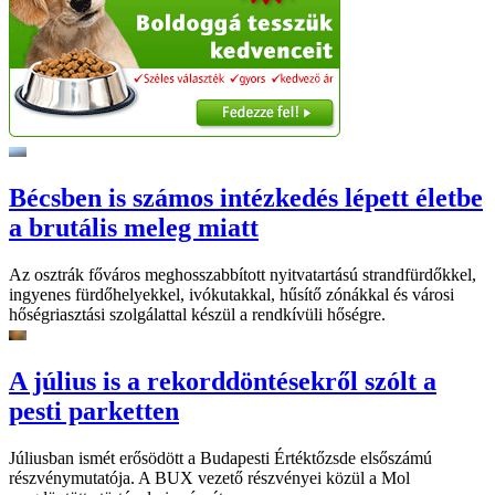
Bécsben is számos intézkedés lépett életbe
a brutális meleg miatt
Az osztrák főváros meghosszabbított nyitvatartású strandfürdőkkel,
ingyenes fürdőhelyekkel, ivókutakkal, hűsítő zónákkal és városi
hőségriasztási szolgálattal készül a rendkívüli hőségre.
A július is a rekorddöntésekről szólt a
pesti parketten
Júliusban ismét erősödött a Budapesti Értéktőzsde elsőszámú
részvénymutatója. A BUX vezető részvényei közül a Mol