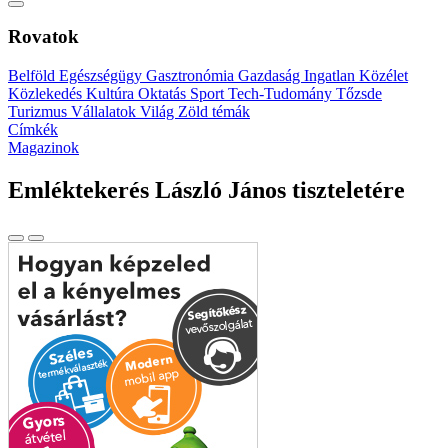
Rovatok
Belföld
Egészségügy
Gasztronómia
Gazdaság
Ingatlan
Közélet
Közlekedés
Kultúra
Oktatás
Sport
Tech-Tudomány
Tőzsde
Turizmus
Vállalatok
Világ
Zöld témák
Címkék
Magazinok
Emléktekerés László János tiszteletére