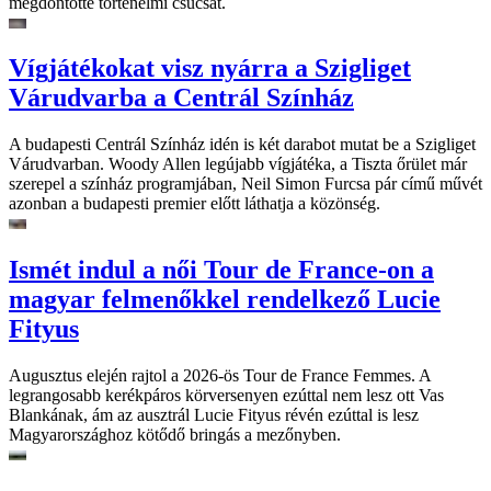
megdöntötte történelmi csúcsát.
Vígjátékokat visz nyárra a Szigliget
Várudvarba a Centrál Színház
A budapesti Centrál Színház idén is két darabot mutat be a Szigliget
Várudvarban. Woody Allen legújabb vígjátéka, a Tiszta őrület már
szerepel a színház programjában, Neil Simon Furcsa pár című művét
azonban a budapesti premier előtt láthatja a közönség.
Ismét indul a női Tour de France-on a
magyar felmenőkkel rendelkező Lucie
Fityus
Augusztus elején rajtol a 2026-ös Tour de France Femmes. A
legrangosabb kerékpáros körversenyen ezúttal nem lesz ott Vas
Blankának, ám az ausztrál Lucie Fityus révén ezúttal is lesz
Magyarországhoz kötődő bringás a mezőnyben.