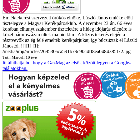
Emléktekerést szervezett örökös elnöke, László János emléke előtt
tisztelegve a Magyar Kerékpárosklub.
A december 23-án, 66 éves
korában elhunyt szakember tiszteletére a hideg időjárás ellenére is
közel háromszázan ültek ma biciklire.
A közös tekerés elején a
résztvevők az ég felé emelték kerékpárjukat, így búcsúztak el László
Jánostól.
![][1] [1]:
/media/img/articles/269530aca591b79c9bc4ff8ea0484385f72.jpg
Tóth Marcell
10 éve
Itt állíthatja be, hogy a GazMag az elsők között legyen a Google-
találatokban.