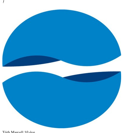
!
Tóth Marcell
10 éve