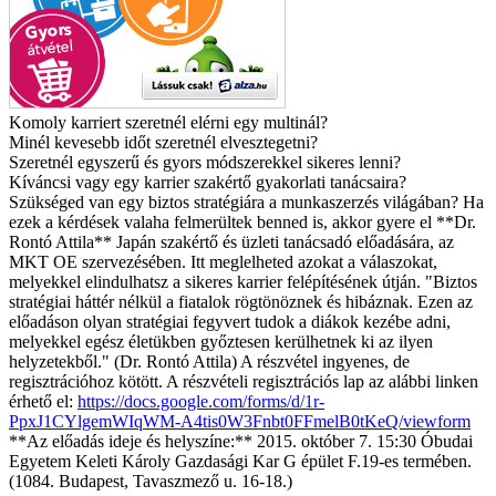
Komoly karriert szeretnél elérni egy multinál?
Minél kevesebb időt szeretnél elvesztegetni?
Szeretnél egyszerű és gyors módszerekkel sikeres lenni?
Kíváncsi vagy egy karrier szakértő gyakorlati tanácsaira?
Szükséged van egy biztos stratégiára a munkaszerzés világában?
Ha
ezek a kérdések valaha felmerültek benned is, akkor gyere el **Dr.
Rontó Attila** Japán szakértő és üzleti tanácsadó előadására, az
MKT OE szervezésében. Itt meglelheted azokat a válaszokat,
melyekkel elindulhatsz a sikeres karrier felépítésének útján. "Biztos
stratégiai háttér nélkül a fiatalok rögtönöznek és hibáznak. Ezen az
előadáson olyan stratégiai fegyvert tudok a diákok kezébe adni,
melyekkel egész életükben győztesen kerülhetnek ki az
ilyen
helyzetekből." (Dr. Rontó Attila)
A részvétel ingyenes, de
regisztrációhoz kötött. A részvételi regisztrációs lap az alábbi linken
érhető el:
https://docs.google.com/
forms/d/
1r-
PpxJ1CYlgemWIqWM-A4tis0W
3Fnbt0FFmelB0tKeQ/viewform
**Az előadás ideje és helyszíne:**
2015. október 7. 15:30
Óbudai
Egyetem Keleti Károly Gazdasági Kar G épület F.19-es termében.
(1084. Budapest, Tavaszmező u. 16-18.)