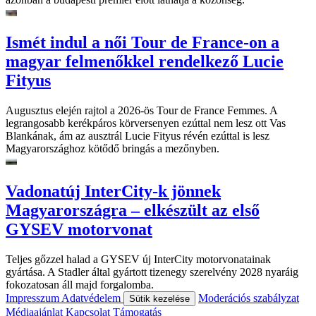
Ismét indul a női Tour de France-on a
magyar felmenőkkel rendelkező Lucie
Fityus
Augusztus elején rajtol a 2026-ös Tour de France Femmes. A
legrangosabb kerékpáros körversenyen ezúttal nem lesz ott Vas
Blankának, ám az ausztrál Lucie Fityus révén ezúttal is lesz
Magyarországhoz kötődő bringás a mezőnyben.
Vadonatúj InterCity-k jönnek
Magyarországra – elkészült az első
GYSEV motorvonat
Teljes gőzzel halad a GYSEV új InterCity motorvonatainak
gyártása. A Stadler által gyártott tizenegy szerelvény 2028 nyaráig
fokozatosan áll majd forgalomba.
Impresszum
Adatvédelem
Moderációs szabályzat
Sütik kezelése
Médiaajánlat
Kapcsolat
Támogatás