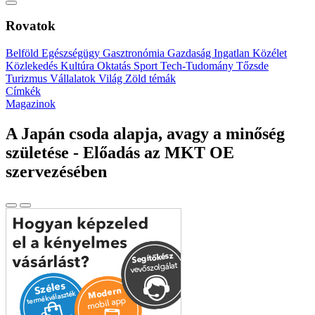
Rovatok
Belföld
Egészségügy
Gasztronómia
Gazdaság
Ingatlan
Közélet
Közlekedés
Kultúra
Oktatás
Sport
Tech-Tudomány
Tőzsde
Turizmus
Vállalatok
Világ
Zöld témák
Címkék
Magazinok
A Japán csoda alapja, avagy a minőség
születése - Előadás az MKT OE
szervezésében