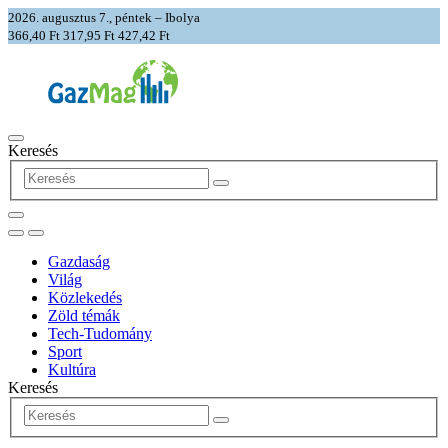
2026. augusztus 7., péntek – Ibolya
366,40 Ft
317,95 Ft
427,42 Ft
Keresés
Gazdaság
Világ
Közlekedés
Zöld témák
Tech-Tudomány
Sport
Kultúra
Keresés