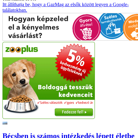
Itt állíthatja be, hogy a GazMag az elsők között legyen a Google-
találatokban.
Bécsben is számos intézkedés lépett életbe