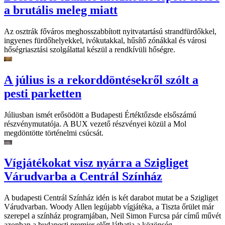
a brutális meleg miatt
Az osztrák főváros meghosszabbított nyitvatartású strandfürdőkkel,
ingyenes fürdőhelyekkel, ivókutakkal, hűsítő zónákkal és városi
hőségriasztási szolgálattal készül a rendkívüli hőségre.
A július is a rekorddöntésekről szólt a
pesti parketten
Júliusban ismét erősödött a Budapesti Értéktőzsde elsőszámú
részvénymutatója. A BUX vezető részvényei közül a Mol
megdöntötte történelmi csúcsát.
Vígjátékokat visz nyárra a Szigliget
Várudvarba a Centrál Színház
A budapesti Centrál Színház idén is két darabot mutat be a Szigliget
Várudvarban. Woody Allen legújabb vígjátéka, a Tiszta őrület már
szerepel a színház programjában, Neil Simon Furcsa pár című művét
azonban a budapesti premier előtt láthatja a közönség.