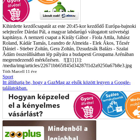
Kihirdette kezdőcsapatát az este 20:45-kor kezdődő Európa-bajnoki
selejtezőre Dárdai Pál, a magyar labdarúgó válogatott szövetségi
kapitánya. A nemzeti csapat a Király Gábor - Fiola Attila, Juhász
Roland, Kádár Tamás, Leandro de Almeida - Elek Ákos, Tőzsér
Dániel - Stieber Zoltán, Gera Zoltán, Dzsudzsák Balázs - Szalai
Ádám összeállísátban lép pályára a budapesti Groupama Arénában
megrendezendő mérkőzésen. ![][1] [1]:
/media/img/articles/22671bb65ff45d34287f1d2a9250a67b8e3.jpg
Tóth Marcell
11 éve
Sport
Itt állíthatja be, hogy a GazMag az elsők között legyen a Google-
találatokban.