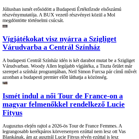
Júliusban ismét erősödött a Budapesti Értéktőzsde elsőszámú
részvénymutatója. A BUX vezető részvényei közül a Mol
megdöntötte történelmi csúcsát.
Vígjátékokat visz nyárra a Szigliget
Várudvarba a Centrál Színház
A budapesti Centrál Színház idén is két darabot mutat be a Szigliget
Várudvarban. Woody Allen legújabb vígjátéka, a Tiszta őrület már
szerepel a színház programjában, Neil Simon Furcsa pár című művét
azonban a budapesti premier előtt láthatja a közönség.
Ismét indul a női Tour de France-on a
magyar felmenőkkel rendelkező Lucie
Fityus
Augusztus elején rajtol a 2026-ös Tour de France Femmes. A
legrangosabb kerékpáros körversenyen ezúttal nem lesz ott Vas
Blankának, ám az ausztrál Lucie Fityus révén ezúttal is lesz