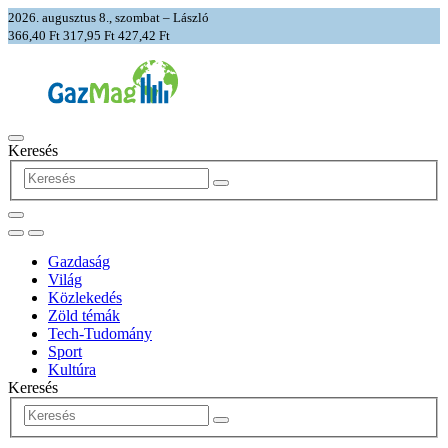
2026. augusztus 8., szombat – László
366,40 Ft
317,95 Ft
427,42 Ft
Keresés
Gazdaság
Világ
Közlekedés
Zöld témák
Tech-Tudomány
Sport
Kultúra
Keresés