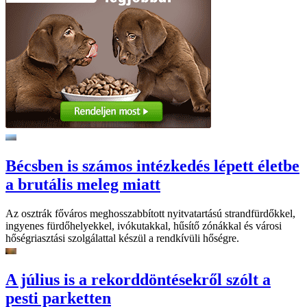
Bécsben is számos intézkedés lépett életbe
a brutális meleg miatt
Az osztrák főváros meghosszabbított nyitvatartású strandfürdőkkel,
ingyenes fürdőhelyekkel, ivókutakkal, hűsítő zónákkal és városi
hőségriasztási szolgálattal készül a rendkívüli hőségre.
A július is a rekorddöntésekről szólt a
pesti parketten