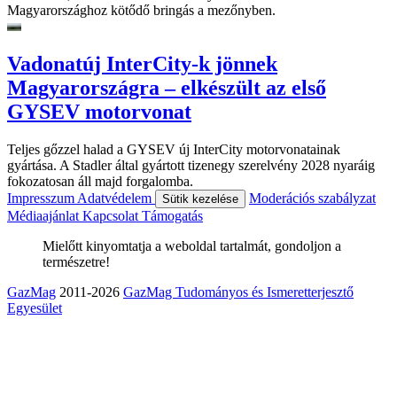
Magyarországhoz kötődő bringás a mezőnyben.
Vadonatúj InterCity-k jönnek
Magyarországra – elkészült az első
GYSEV motorvonat
Teljes gőzzel halad a GYSEV új InterCity motorvonatainak
gyártása. A Stadler által gyártott tizenegy szerelvény 2028 nyaráig
fokozatosan áll majd forgalomba.
Impresszum
Adatvédelem
Moderációs szabályzat
Sütik kezelése
Médiaajánlat
Kapcsolat
Támogatás
Mielőtt kinyomtatja a weboldal tartalmát, gondoljon a
természetre!
GazMag
2011-2026
GazMag Tudományos és Ismeretterjesztő
Egyesület