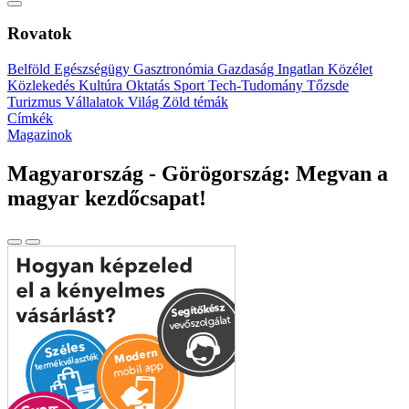
Rovatok
Belföld
Egészségügy
Gasztronómia
Gazdaság
Ingatlan
Közélet
Közlekedés
Kultúra
Oktatás
Sport
Tech-Tudomány
Tőzsde
Turizmus
Vállalatok
Világ
Zöld témák
Címkék
Magazinok
Magyarország - Görögország: Megvan a
magyar kezdőcsapat!