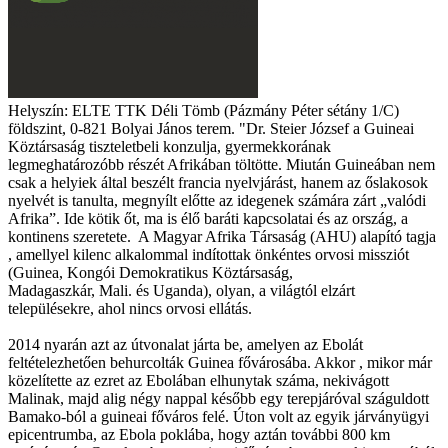
Helyszín:
ELTE TTK Déli Tömb (Pázmány Péter sétány 1/C)
földszint, 0-821 Bolyai János terem.
"Dr. Steier József a Guineai
Köztársaság tiszteletbeli konzulja, gyermekkorának
legmeghatározóbb részét Afrikában töltötte. Miután Guineában nem
csak a helyiek által beszélt francia nyelvjárást, hanem az őslakosok
nyelvét is tanulta, megnyílt előtte az idegenek számára zárt „valódi
Afrika”. Ide kötik őt, ma is élő baráti kapcsolatai és az ország, a
kontinens szeretete.
A Magyar Afrika Társaság (AHU) alapító tagja
, amellyel kilenc alkalommal indítottak önkéntes orvosi
missziót
(Guinea, Kongói Demokratikus Köztársaság,
Madagaszkár, Mali. és Uganda), olyan, a világtól elzárt
településekre, ahol nincs orvosi ellátás.
2014 nyarán azt az útvonalat járta be, amelyen az Ebolát
feltételezhetően behurcolták Guinea fővárosába. Akkor , mikor már
közelítette az ezret az Ebolában elhunytak száma, nekivágott
Malinak, majd alig négy nappal később egy terepjáróval száguldott
Bamako-ból a guineai főváros felé. Úton volt az egyik járványügyi
epicentrumba, az Ebola poklába, hogy aztán további 800 km