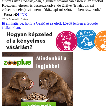
autózás után Conakry-ban, a guineai fővárosban essen ki az autóból.
Koszosan, éhesen és összeszakadva, de túlélve (legalábbis azt
erősen remélve) ezt a nem hétköznapi missziót, amiben része volt."
_
Forrás:�
LINK
_
Tóth Marcell
11 éve
Itt állíthatja be, hogy a GazMag az elsők között legyen a Google-
találatokban.