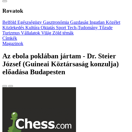
Rovatok
Belföld
Egészségügy
Gasztronómia
Gazdaság
Ingatlan
Közélet
Közlekedés
Kultúra
Oktatás
Sport
Tech-Tudomány
Tőzsde
Turizmus
Vállalatok
Világ
Zöld témák
Címkék
Magazinok
Az ebola poklában jártam - Dr. Steier
József (Guineai Köztársaság konzulja)
előadása Budapesten