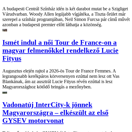
A budapesti Centrál Színház idén is két darabot mutat be a Szigliget
Várudvarban. Woody Allen legújabb vígjátéka, a Tiszta őrület már
szerepel a színház programjában, Neil Simon Furcsa pár című művét
azonban a budapesti premier előtt láthatja a közönség.
Ismét indul a női Tour de France-on a
magyar felmenőkkel rendelkező Lucie
Fityus
Augusztus elején rajtol a 2026-ös Tour de France Femmes. A
legrangosabb kerékpáros körversenyen ezúttal nem lesz ott Vas
Blankának, ám az ausztrál Lucie Fityus révén ezúttal is lesz
Magyarországhoz kötődő bringás a mezőnyben.
Vadonatúj InterCity-k jönnek
Magyarországra – elkészült az első
GYSEV motorvonat