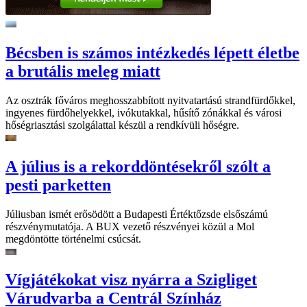
Bécsben is számos intézkedés lépett életbe
a brutális meleg miatt
Az osztrák főváros meghosszabbított nyitvatartású strandfürdőkkel,
ingyenes fürdőhelyekkel, ivókutakkal, hűsítő zónákkal és városi
hőségriasztási szolgálattal készül a rendkívüli hőségre.
A július is a rekorddöntésekről szólt a
pesti parketten
Júliusban ismét erősödött a Budapesti Értéktőzsde elsőszámú
részvénymutatója. A BUX vezető részvényei közül a Mol
megdöntötte történelmi csúcsát.
Vígjátékokat visz nyárra a Szigliget
Várudvarba a Centrál Színház