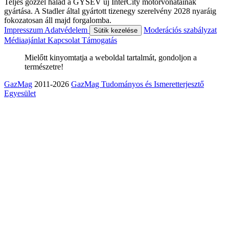
Teljes gőzzel halad a GYSEV új InterCity motorvonatainak
gyártása. A Stadler által gyártott tizenegy szerelvény 2028 nyaráig
fokozatosan áll majd forgalomba.
Impresszum
Adatvédelem
Moderációs szabályzat
Sütik kezelése
Médiaajánlat
Kapcsolat
Támogatás
Mielőtt kinyomtatja a weboldal tartalmát, gondoljon a
természetre!
GazMag
2011-2026
GazMag Tudományos és Ismeretterjesztő
Egyesület