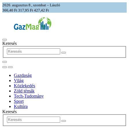
2026. augusztus 8., szombat – László
366,40 Ft
317,95 Ft
427,42 Ft
Keresés
Gazdaság
Világ
Közlekedés
Zöld témák
Tech-Tudomány
Sport
Kultúra
Keresés