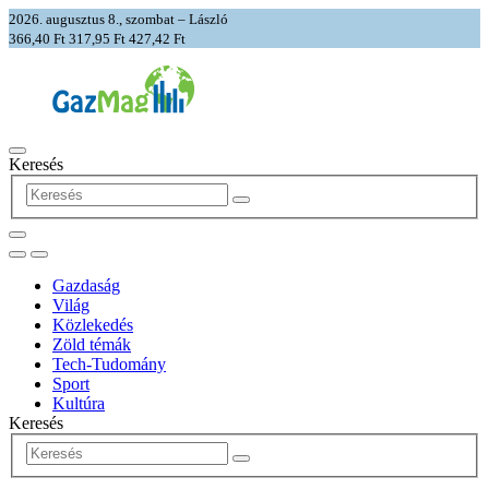
2026. augusztus 8., szombat – László
366,40 Ft
317,95 Ft
427,42 Ft
Keresés
Gazdaság
Világ
Közlekedés
Zöld témák
Tech-Tudomány
Sport
Kultúra
Keresés