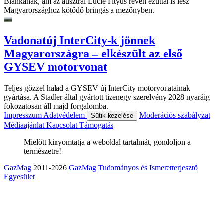
Blankának, ám az ausztrál Lucie Fityus révén ezúttal is lesz
Magyarországhoz kötődő bringás a mezőnyben.
Vadonatúj InterCity-k jönnek
Magyarországra – elkészült az első
GYSEV motorvonat
Teljes gőzzel halad a GYSEV új InterCity motorvonatainak
gyártása. A Stadler által gyártott tizenegy szerelvény 2028 nyaráig
fokozatosan áll majd forgalomba.
Impresszum
Adatvédelem
Moderációs szabályzat
Sütik kezelése
Médiaajánlat
Kapcsolat
Támogatás
Mielőtt kinyomtatja a weboldal tartalmát, gondoljon a
természetre!
GazMag
2011-2026
GazMag Tudományos és Ismeretterjesztő
Egyesület