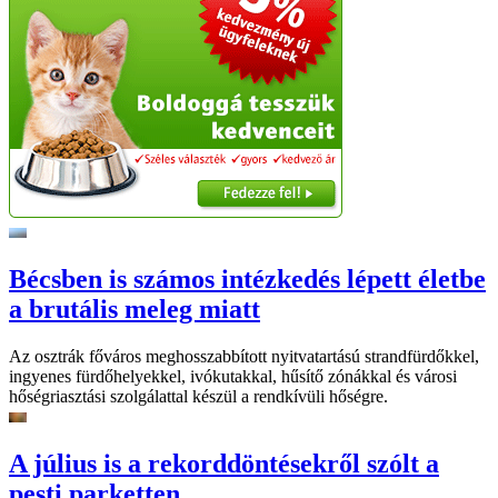
Bécsben is számos intézkedés lépett életbe
a brutális meleg miatt
Az osztrák főváros meghosszabbított nyitvatartású strandfürdőkkel,
ingyenes fürdőhelyekkel, ivókutakkal, hűsítő zónákkal és városi
hőségriasztási szolgálattal készül a rendkívüli hőségre.
A július is a rekorddöntésekről szólt a
pesti parketten