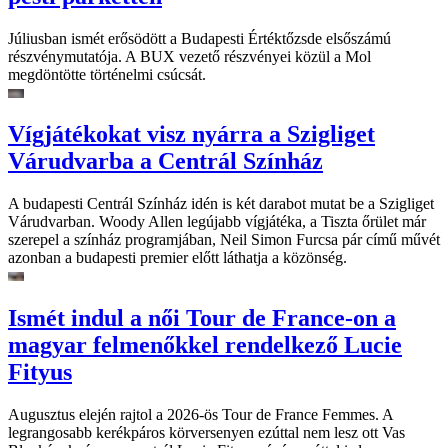
Júliusban ismét erősödött a Budapesti Értéktőzsde elsőszámú
részvénymutatója. A BUX vezető részvényei közül a Mol
megdöntötte történelmi csúcsát.
Vígjátékokat visz nyárra a Szigliget
Várudvarba a Centrál Színház
A budapesti Centrál Színház idén is két darabot mutat be a Szigliget
Várudvarban. Woody Allen legújabb vígjátéka, a Tiszta őrület már
szerepel a színház programjában, Neil Simon Furcsa pár című művét
azonban a budapesti premier előtt láthatja a közönség.
Ismét indul a női Tour de France-on a
magyar felmenőkkel rendelkező Lucie
Fityus
Augusztus elején rajtol a 2026-ös Tour de France Femmes. A
legrangosabb kerékpáros körversenyen ezúttal nem lesz ott Vas