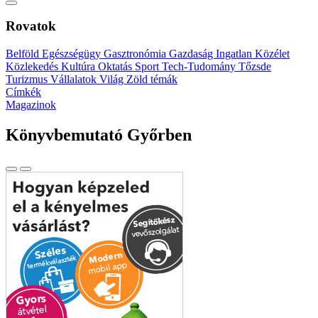
Rovatok
Belföld
Egészségügy
Gasztronómia
Gazdaság
Ingatlan
Közélet
Közlekedés
Kultúra
Oktatás
Sport
Tech-Tudomány
Tőzsde
Turizmus
Vállalatok
Világ
Zöld témák
Címkék
Magazinok
Könyvbemutató Győrben