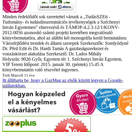
Minden érdeklődőt sok szeretettel várunk a „TudásSZEtt -
Tudomány- és tudásdisszeminációs tevékenységek a Széchenyi
István Egyetemen” elnevezésű és TÁMOP-4.2.3-12/1/KONV-
2012-0056 azonosító számú projekt keretében megvalósuló
könyvbemutatóra, ahol az alábbi két monográfia kerül bemutatásra:
Városfejlődési trendek és állami szerepek
Szerkesztők: Somlyódyné
Dr. Pfeil Edit és Dr. Hardi Tamás
A gazdaságszerkezet és
vonzáskörzet alakulása
Szerkesztő: Dr. Lados Mihály
Helyszín: 9026 Győr, Egyetem tér 1. Széchenyi István Egyetem,
VIP Terem
Időpont: 2015. január 30. (péntek) 15.45
A
könyvbemutatón való részvétel ingyenes.
Tóth Marcell
11 éve
Itt állíthatja be, hogy a GazMag az elsők között legyen a Google-
találatokban.