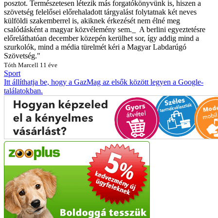
posztot. Természetesen létezik más forgatókönyvünk is, hiszen a
szövetség felelősei előrehaladott tárgyalást folytatnak két neves
külföldi szakemberrel is, akiknek érkezését nem élné meg
csalódásként a magyar közvélemény sem._
A berlini egyeztetésre
előreláthatóan december közepén kerülhet sor, így addig mind a
szurkolók, mind a média türelmét kéri a Magyar Labdarúgó
Szövetség."
Tóth Marcell
11 éve
Sport
Itt állíthatja be, hogy a GazMag az elsők között legyen a Google-
találatokban.