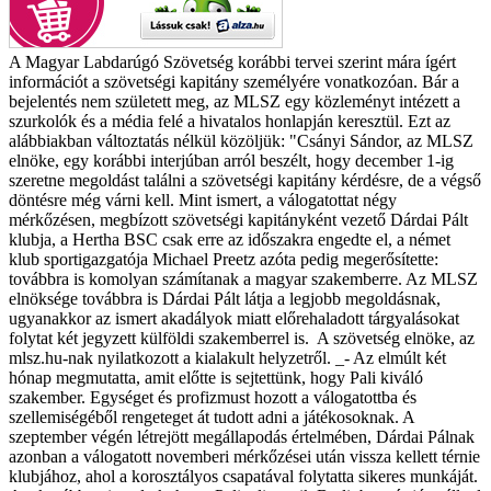
A Magyar Labdarúgó Szövetség korábbi tervei szerint mára ígért
információt a szövetségi kapitány személyére vonatkozóan. Bár a
bejelentés nem született meg, az MLSZ egy közleményt intézett a
szurkolók és a média felé a hivatalos honlapján keresztül. Ezt az
alábbiakban változtatás nélkül közöljük:
"Csányi Sándor, az MLSZ
elnöke, egy korábbi interjúban arról beszélt, hogy december 1-ig
szeretne megoldást találni a szövetségi kapitány kérdésre, de a végső
döntésre még várni kell.
Mint ismert, a válogatottat négy
mérkőzésen, megbízott szövetségi kapitányként vezető Dárdai Pált
klubja, a Hertha BSC csak erre az időszakra engedte el, a német
klub sportigazgatója Michael Preetz azóta pedig megerősítette:
továbbra is komolyan számítanak a magyar szakemberre. Az MLSZ
elnöksége továbbra is Dárdai Pált látja a legjobb megoldásnak,
ugyanakkor az ismert akadályok miatt előrehaladott tárgyalásokat
folytat két jegyzett külföldi szakemberrel is.
A szövetség elnöke, az
mlsz.hu-nak nyilatkozott a kialakult helyzetről.
_- Az elmúlt két
hónap megmutatta, amit előtte is sejtettünk, hogy Pali kiváló
szakember. Egységet és profizmust hozott a válogatottba és
szellemiségéből rengeteget át tudott adni a játékosoknak. A
szeptember végén létrejött megállapodás értelmében, Dárdai Pálnak
azonban a válogatott novemberi mérkőzései után vissza kellett térnie
klubjához, ahol a korosztályos csapatával folytatta sikeres munkáját.