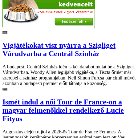
Vígjátékokat visz nyárra a Szigliget
Várudvarba a Centrál Színház
A budapesti Centrál Színház idén is két darabot mutat be a Szigliget
Várudvarban. Woody Allen legújabb vígjátéka, a Tiszta őrület már
szerepel a színház programjában, Neil Simon Furcsa pár című művét
azonban a budapesti premier előtt láthatja a közönség.
Ismét indul a női Tour de France-on a
magyar felmenőkkel rendelkező Lucie
Fityus
Augusztus elején rajtol a 2026-ös Tour de France Femmes. A
legrangosabb kerékpáros körversenyen ezúttal nem lesz ott Vas