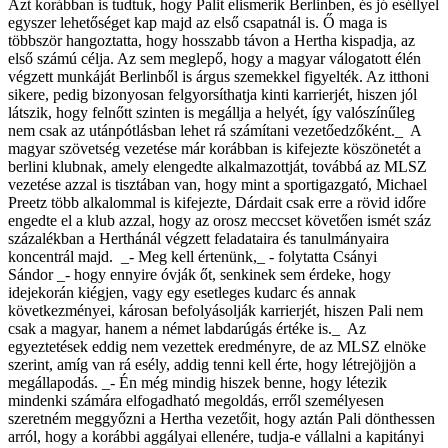
Azt korábban is tudtuk, hogy Palit elismerik Berlinben, és jó eséllyel
egyszer lehetőséget kap majd az első csapatnál is. Ő maga is
többször hangoztatta, hogy hosszabb távon a Hertha kispadja, az
első számú célja. Az sem meglepő, hogy a magyar válogatott élén
végzett munkáját Berlinből is árgus szemekkel figyelték. Az itthoni
sikere, pedig bizonyosan felgyorsíthatja kinti karrierjét, hiszen jól
látszik, hogy felnőtt szinten is megállja a helyét, így valószínűleg
nem csak az utánpótlásban lehet rá számítani vezetőedzőként._
A
magyar szövetség vezetése már korábban is kifejezte köszönetét a
berlini klubnak, amely elengedte alkalmazottját, továbbá az MLSZ
vezetése azzal is tisztában van, hogy mint a sportigazgató, Michael
Preetz több alkalommal is kifejezte, Dárdait csak erre a rövid időre
engedte el a klub azzal, hogy az orosz meccset követően ismét száz
százalékban a Herthánál végzett feladataira és tanulmányaira
koncentrál majd.
_- Meg kell értenünk,_
- folytatta Csányi
Sándor
_- hogy ennyire óvják őt, senkinek sem érdeke, hogy
idejekorán kiégjen, vagy egy esetleges kudarc és annak
következményei, károsan befolyásolják karrierjét, hiszen Pali nem
csak a magyar, hanem a német labdarúgás értéke is._
Az
egyeztetések eddig nem vezettek eredményre, de az MLSZ elnöke
szerint, amíg van rá esély, addig tenni kell érte, hogy létrejöjjön a
megállapodás.
_- Én még mindig hiszek benne, hogy létezik
mindenki számára elfogadható megoldás, erről személyesen
szeretném meggyőzni a Hertha vezetőit, hogy aztán Pali dönthessen
arról, hogy a korábbi aggályai ellenére, tudja-e vállalni a kapitányi