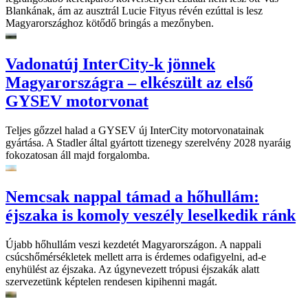
Blankának, ám az ausztrál Lucie Fityus révén ezúttal is lesz
Magyarországhoz kötődő bringás a mezőnyben.
Vadonatúj InterCity-k jönnek
Magyarországra – elkészült az első
GYSEV motorvonat
Teljes gőzzel halad a GYSEV új InterCity motorvonatainak
gyártása. A Stadler által gyártott tizenegy szerelvény 2028 nyaráig
fokozatosan áll majd forgalomba.
Nemcsak nappal támad a hőhullám:
éjszaka is komoly veszély leselkedik ránk
Újabb hőhullám veszi kezdetét Magyarországon. A nappali
csúcshőmérsékletek mellett arra is érdemes odafigyelni, ad-e
enyhülést az éjszaka. Az úgynevezett trópusi éjszakák alatt
szervezetünk képtelen rendesen kipihenni magát.