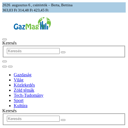
2026. augusztus 6., csütörtök – Berta, Bettina
363,03 Ft
314,48 Ft
423,45 Ft
Keresés
Gazdaság
Világ
Közlekedés
Zöld témák
Tech-Tudomány
Sport
Kultúra
Keresés