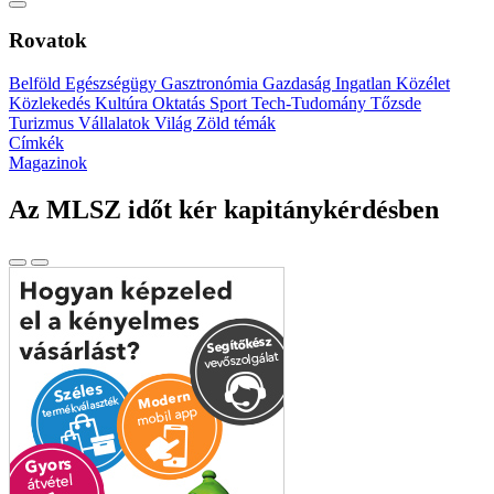
Rovatok
Belföld
Egészségügy
Gasztronómia
Gazdaság
Ingatlan
Közélet
Közlekedés
Kultúra
Oktatás
Sport
Tech-Tudomány
Tőzsde
Turizmus
Vállalatok
Világ
Zöld témák
Címkék
Magazinok
Az MLSZ időt kér kapitánykérdésben