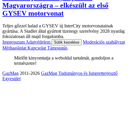
Magyarországra – elkészült az első
GYSEV motorvonat
Teljes gőzzel halad a GYSEV új InterCity motorvonatainak
gyártása. A Stadler által gyártott tizenegy szerelvény 2028 nyaráig
fokozatosan áll majd forgalomba.
Impresszum
Adatvédelem
Moderációs szabályzat
Sütik kezelése
Médiaajánlat
Kapcsolat
Támogatás
Mielőtt kinyomtatja a weboldal tartalmát, gondoljon a
természetre!
GazMag
2011-2026
GazMag Tudományos és Ismeretterjesztő
Egyesület