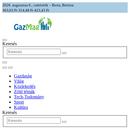
2026. augusztus 6., csütörtök – Berta, Bettina
363,03 Ft
314,48 Ft
423,45 Ft
Keresés
Gazdaság
Világ
Közlekedés
Zöld témák
Tech-Tudomány
Sport
Kultúra
Keresés