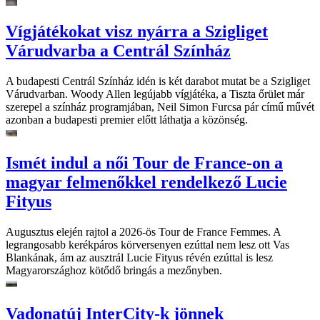
Vígjátékokat visz nyárra a Szigliget
Várudvarba a Centrál Színház
A budapesti Centrál Színház idén is két darabot mutat be a Szigliget
Várudvarban. Woody Allen legújabb vígjátéka, a Tiszta őrület már
szerepel a színház programjában, Neil Simon Furcsa pár című művét
azonban a budapesti premier előtt láthatja a közönség.
Ismét indul a női Tour de France-on a
magyar felmenőkkel rendelkező Lucie
Fityus
Augusztus elején rajtol a 2026-ös Tour de France Femmes. A
legrangosabb kerékpáros körversenyen ezúttal nem lesz ott Vas
Blankának, ám az ausztrál Lucie Fityus révén ezúttal is lesz
Magyarországhoz kötődő bringás a mezőnyben.
Vadonatúj InterCity-k jönnek