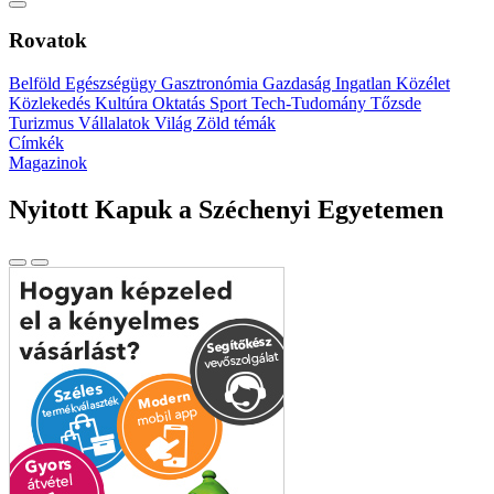
Rovatok
Belföld
Egészségügy
Gasztronómia
Gazdaság
Ingatlan
Közélet
Közlekedés
Kultúra
Oktatás
Sport
Tech-Tudomány
Tőzsde
Turizmus
Vállalatok
Világ
Zöld témák
Címkék
Magazinok
Nyitott Kapuk a Széchenyi Egyetemen