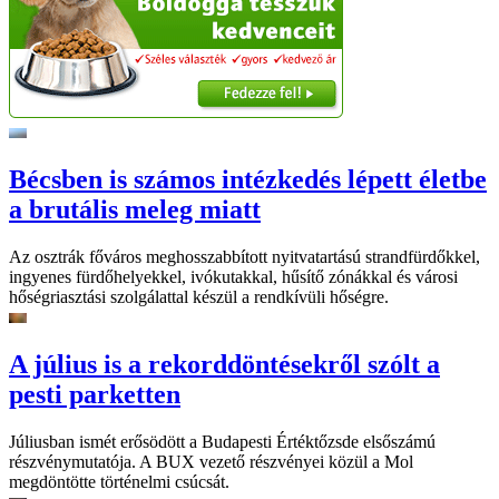
Bécsben is számos intézkedés lépett életbe
a brutális meleg miatt
Az osztrák főváros meghosszabbított nyitvatartású strandfürdőkkel,
ingyenes fürdőhelyekkel, ivókutakkal, hűsítő zónákkal és városi
hőségriasztási szolgálattal készül a rendkívüli hőségre.
A július is a rekorddöntésekről szólt a
pesti parketten
Júliusban ismét erősödött a Budapesti Értéktőzsde elsőszámú
részvénymutatója. A BUX vezető részvényei közül a Mol
megdöntötte történelmi csúcsát.