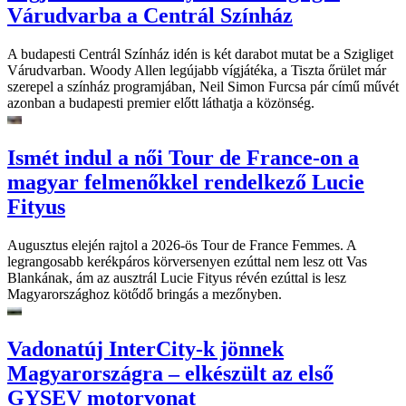
Várudvarba a Centrál Színház
A budapesti Centrál Színház idén is két darabot mutat be a Szigliget
Várudvarban. Woody Allen legújabb vígjátéka, a Tiszta őrület már
szerepel a színház programjában, Neil Simon Furcsa pár című művét
azonban a budapesti premier előtt láthatja a közönség.
Ismét indul a női Tour de France-on a
magyar felmenőkkel rendelkező Lucie
Fityus
Augusztus elején rajtol a 2026-ös Tour de France Femmes. A
legrangosabb kerékpáros körversenyen ezúttal nem lesz ott Vas
Blankának, ám az ausztrál Lucie Fityus révén ezúttal is lesz
Magyarországhoz kötődő bringás a mezőnyben.
Vadonatúj InterCity-k jönnek
Magyarországra – elkészült az első
GYSEV motorvonat