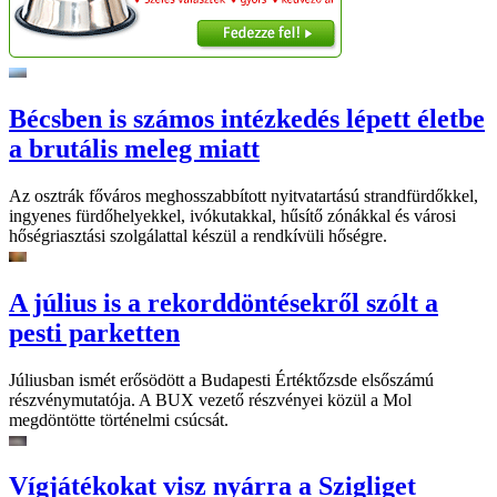
Bécsben is számos intézkedés lépett életbe
a brutális meleg miatt
Az osztrák főváros meghosszabbított nyitvatartású strandfürdőkkel,
ingyenes fürdőhelyekkel, ivókutakkal, hűsítő zónákkal és városi
hőségriasztási szolgálattal készül a rendkívüli hőségre.
A július is a rekorddöntésekről szólt a
pesti parketten
Júliusban ismét erősödött a Budapesti Értéktőzsde elsőszámú
részvénymutatója. A BUX vezető részvényei közül a Mol
megdöntötte történelmi csúcsát.
Vígjátékokat visz nyárra a Szigliget