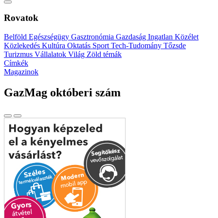
Rovatok
Belföld
Egészségügy
Gasztronómia
Gazdaság
Ingatlan
Közélet
Közlekedés
Kultúra
Oktatás
Sport
Tech-Tudomány
Tőzsde
Turizmus
Vállalatok
Világ
Zöld témák
Címkék
Magazinok
GazMag októberi szám