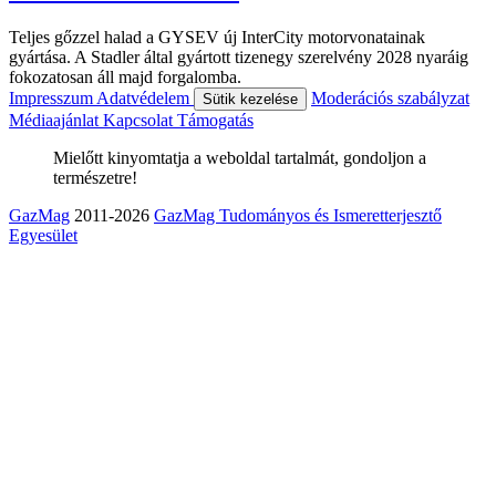
Teljes gőzzel halad a GYSEV új InterCity motorvonatainak
gyártása. A Stadler által gyártott tizenegy szerelvény 2028 nyaráig
fokozatosan áll majd forgalomba.
Impresszum
Adatvédelem
Moderációs szabályzat
Sütik kezelése
Médiaajánlat
Kapcsolat
Támogatás
Mielőtt kinyomtatja a weboldal tartalmát, gondoljon a
természetre!
GazMag
2011-2026
GazMag Tudományos és Ismeretterjesztő
Egyesület