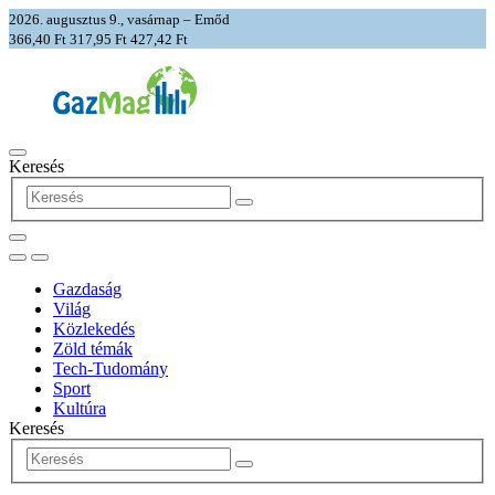
2026. augusztus 9., vasárnap – Emőd
366,40 Ft
317,95 Ft
427,42 Ft
Keresés
Gazdaság
Világ
Közlekedés
Zöld témák
Tech-Tudomány
Sport
Kultúra
Keresés