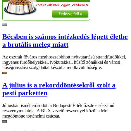
Bécsben is számos intézkedés lépett életbe
a brutális meleg miatt
Az osztrák főváros meghosszabbított nyitvatartású strandfürdőkkel,
ingyenes fürdőhelyekkel, ivókutakkal, hűsítő zónákkal és városi
hőségriasztási szolgálattal készül a rendkívüli hőségre.
A július is a rekorddöntésekről szólt a
pesti parketten
Júliusban ismét erősödött a Budapesti Értéktőzsde elsőszámú
részvénymutatója. A BUX vezető részvényei közül a Mol
megdöntötte történelmi csúcsát.