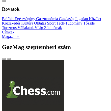
Rovatok
Belföld
Egészségügy
Gasztronómia
Gazdaság
Ingatlan
Közélet
Közlekedés
Kultúra
Oktatás
Sport
Tech-Tudomány
Tőzsde
Turizmus
Vállalatok
Világ
Zöld témák
Címkék
Magazinok
GazMag szeptemberi szám