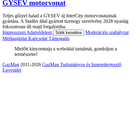
GYSEV motorvonat
Teljes gőzzel halad a GYSEV új InterCity motorvonatainak
gyártása. A Stadler által gyártott tizenegy szerelvény 2028 nyaráig
fokozatosan áll majd forgalomba.
Impresszum
Adatvédelem
Moderációs szabályzat
Sütik kezelése
Médiaajánlat
Kapcsolat
Támogatás
Mielőtt kinyomtatja a weboldal tartalmát, gondoljon a
természetre!
GazMag
2011-2026
GazMag Tudományos és Ismeretterjesztő
Egyesület