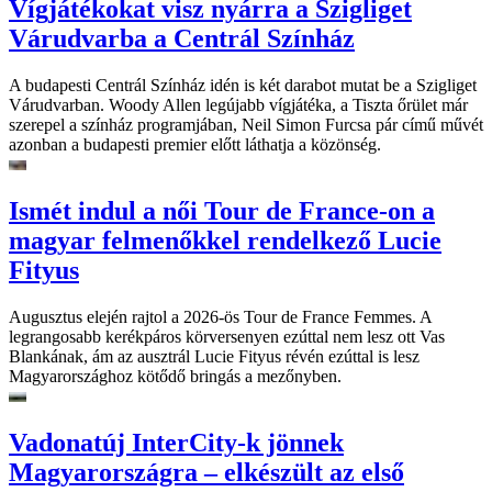
Vígjátékokat visz nyárra a Szigliget
Várudvarba a Centrál Színház
A budapesti Centrál Színház idén is két darabot mutat be a Szigliget
Várudvarban. Woody Allen legújabb vígjátéka, a Tiszta őrület már
szerepel a színház programjában, Neil Simon Furcsa pár című művét
azonban a budapesti premier előtt láthatja a közönség.
Ismét indul a női Tour de France-on a
magyar felmenőkkel rendelkező Lucie
Fityus
Augusztus elején rajtol a 2026-ös Tour de France Femmes. A
legrangosabb kerékpáros körversenyen ezúttal nem lesz ott Vas
Blankának, ám az ausztrál Lucie Fityus révén ezúttal is lesz
Magyarországhoz kötődő bringás a mezőnyben.
Vadonatúj InterCity-k jönnek
Magyarországra – elkészült az első