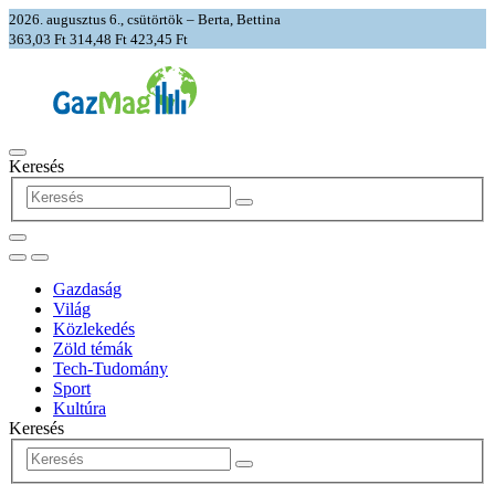
2026. augusztus 6., csütörtök – Berta, Bettina
363,03 Ft
314,48 Ft
423,45 Ft
Keresés
Gazdaság
Világ
Közlekedés
Zöld témák
Tech-Tudomány
Sport
Kultúra
Keresés