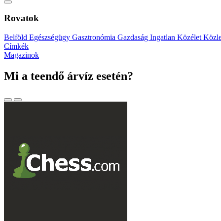
Rovatok
Belföld
Egészségügy
Gasztronómia
Gazdaság
Ingatlan
Közélet
Közl
Címkék
Magazinok
Mi a teendő árvíz esetén?