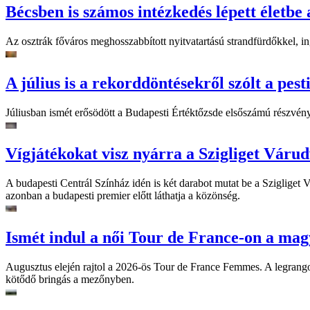
Bécsben is számos intézkedés lépett életbe 
Az osztrák főváros meghosszabbított nyitvatartású strandfürdőkkel, ing
A július is a rekorddöntésekről szólt a pest
Júliusban ismét erősödött a Budapesti Értéktőzsde elsőszámú részvén
Vígjátékokat visz nyárra a Szigliget Váru
A budapesti Centrál Színház idén is két darabot mutat be a Szigliget
azonban a budapesti premier előtt láthatja a közönség.
Ismét indul a női Tour de France-on a mag
Augusztus elején rajtol a 2026-ös Tour de France Femmes. A legrango
kötődő bringás a mezőnyben.