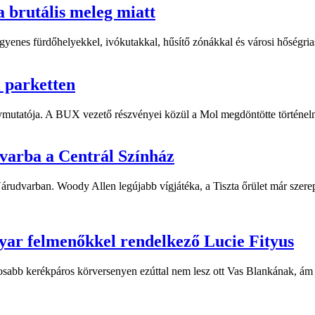
a brutális meleg miatt
yenes fürdőhelyekkel, ivókutakkal, hűsítő zónákkal és városi hőségriasz
i parketten
ymutatója. A BUX vezető részvényei közül a Mol megdöntötte történelm
dvarba a Centrál Színház
 Várudvarban. Woody Allen legújabb vígjátéka, a Tiszta őrület már sze
yar felmenőkkel rendelkező Lucie Fityus
sabb kerékpáros körversenyen ezúttal nem lesz ott Vas Blankának, ám a