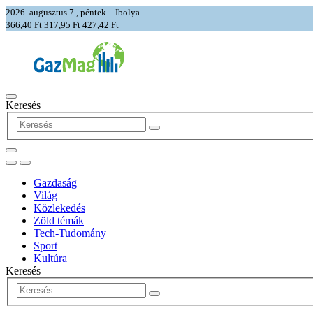
2026. augusztus 7., péntek – Ibolya
366,40 Ft
317,95 Ft
427,42 Ft
Keresés
Gazdaság
Világ
Közlekedés
Zöld témák
Tech-Tudomány
Sport
Kultúra
Keresés