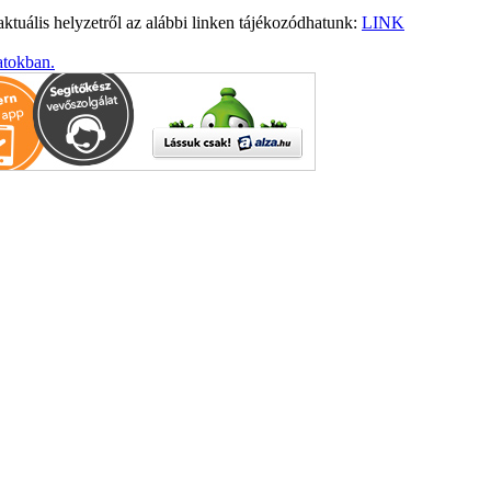
ktuális helyzetről az alábbi linken tájékozódhatunk:
LINK
atokban.