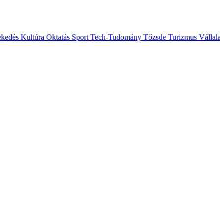
ekedés
Kultúra
Oktatás
Sport
Tech-Tudomány
Tőzsde
Turizmus
Vállal