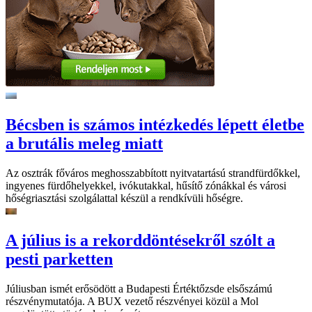
Bécsben is számos intézkedés lépett életbe
a brutális meleg miatt
Az osztrák főváros meghosszabbított nyitvatartású strandfürdőkkel,
ingyenes fürdőhelyekkel, ivókutakkal, hűsítő zónákkal és városi
hőségriasztási szolgálattal készül a rendkívüli hőségre.
A július is a rekorddöntésekről szólt a
pesti parketten
Júliusban ismét erősödött a Budapesti Értéktőzsde elsőszámú
részvénymutatója. A BUX vezető részvényei közül a Mol