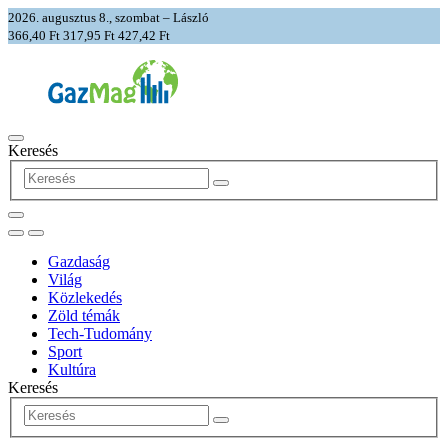
2026. augusztus 8., szombat – László
366,40 Ft
317,95 Ft
427,42 Ft
Keresés
Gazdaság
Világ
Közlekedés
Zöld témák
Tech-Tudomány
Sport
Kultúra
Keresés