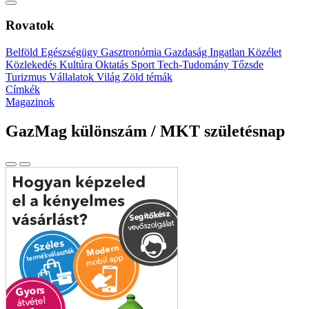
Rovatok
Belföld
Egészségügy
Gasztronómia
Gazdaság
Ingatlan
Közélet
Közlekedés
Kultúra
Oktatás
Sport
Tech-Tudomány
Tőzsde
Turizmus
Vállalatok
Világ
Zöld témák
Címkék
Magazinok
GazMag különszám / MKT születésnap