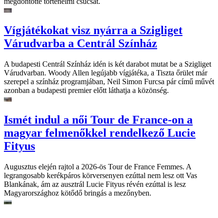
megdöntötte történelmi csúcsát.
Vígjátékokat visz nyárra a Szigliget
Várudvarba a Centrál Színház
A budapesti Centrál Színház idén is két darabot mutat be a Szigliget
Várudvarban. Woody Allen legújabb vígjátéka, a Tiszta őrület már
szerepel a színház programjában, Neil Simon Furcsa pár című művét
azonban a budapesti premier előtt láthatja a közönség.
Ismét indul a női Tour de France-on a
magyar felmenőkkel rendelkező Lucie
Fityus
Augusztus elején rajtol a 2026-ös Tour de France Femmes. A
legrangosabb kerékpáros körversenyen ezúttal nem lesz ott Vas
Blankának, ám az ausztrál Lucie Fityus révén ezúttal is lesz
Magyarországhoz kötődő bringás a mezőnyben.