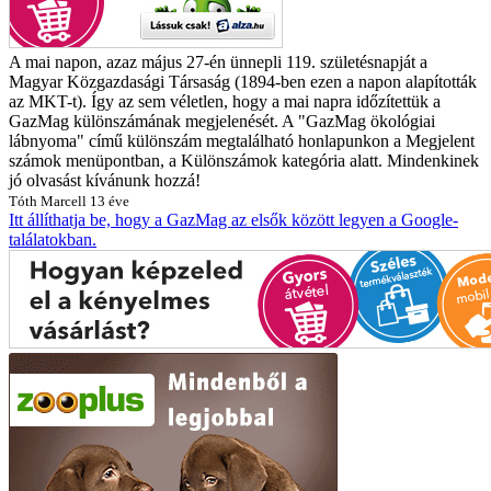
A mai napon, azaz május 27-én ünnepli 119. születésnapját a
Magyar Közgazdasági Társaság (1894-ben ezen a napon alapították
az MKT-t). Így az sem véletlen, hogy a mai napra időzítettük a
GazMag különszámának megjelenését. A "GazMag ökológiai
lábnyoma" című különszám megtalálható honlapunkon a Megjelent
számok menüpontban, a Különszámok kategória alatt. Mindenkinek
jó olvasást kívánunk hozzá!
Tóth Marcell
13 éve
Itt állíthatja be, hogy a GazMag az elsők között legyen a Google-
találatokban.