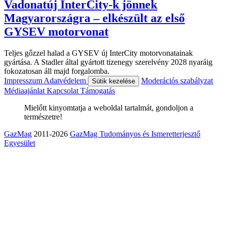
Vadonatúj InterCity-k jönnek
Magyarországra – elkészült az első
GYSEV motorvonat
Teljes gőzzel halad a GYSEV új InterCity motorvonatainak
gyártása. A Stadler által gyártott tizenegy szerelvény 2028 nyaráig
fokozatosan áll majd forgalomba.
Impresszum
Adatvédelem
Moderációs szabályzat
Sütik kezelése
Médiaajánlat
Kapcsolat
Támogatás
Mielőtt kinyomtatja a weboldal tartalmát, gondoljon a
természetre!
GazMag
2011-2026
GazMag Tudományos és Ismeretterjesztő
Egyesület