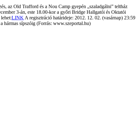
zés, az Old Trafford és a Nou Camp gyepén „szaladgálni” teltház
cember 3-án, este 18.00-kor a győri Bridge Hallgatói és Oktatói
lehet:
LINK
A regisztráció határideje: 2012. 12. 02. (vasárnap) 23:59
 a hármas sípszóig (Forrás: www.szeportal.hu)