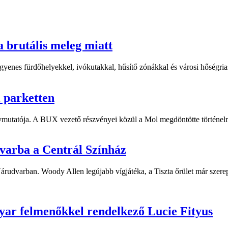
a brutális meleg miatt
yenes fürdőhelyekkel, ivókutakkal, hűsítő zónákkal és városi hőségriasz
i parketten
ymutatója. A BUX vezető részvényei közül a Mol megdöntötte történelm
dvarba a Centrál Színház
 Várudvarban. Woody Allen legújabb vígjátéka, a Tiszta őrület már sze
yar felmenőkkel rendelkező Lucie Fityus