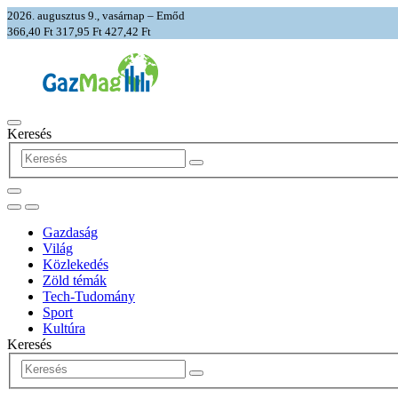
2026. augusztus 9., vasárnap – Emőd
366,40 Ft
317,95 Ft
427,42 Ft
Keresés
Gazdaság
Világ
Közlekedés
Zöld témák
Tech-Tudomány
Sport
Kultúra
Keresés