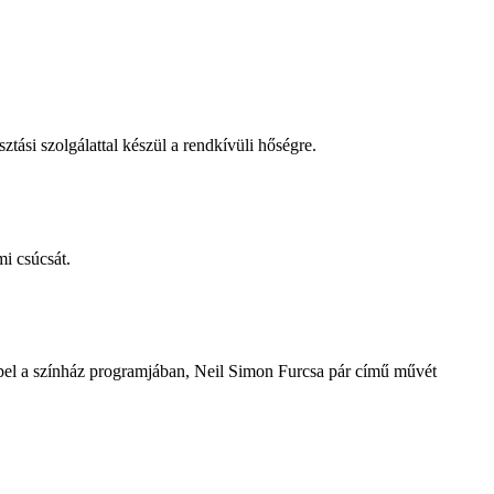
tási szolgálattal készül a rendkívüli hőségre.
i csúcsát.
repel a színház programjában, Neil Simon Furcsa pár című művét