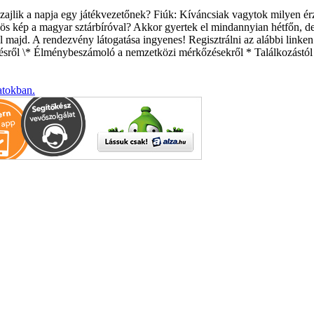
ajlik a napja egy játékvezetőnek? Fiúk: Kíváncsiak vagytok milyen ér
zös kép a magyar sztárbíróval? Akkor gyertek el mindannyian hétfőn, de
l majd. A rendezvény látogatása ingyenes! Regisztrálni az alábbi linken 
zésről \* Élménybeszámoló a nemzetközi mérkőzésekről * Találkozástól
atokban.