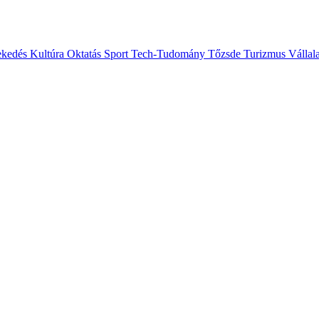
ekedés
Kultúra
Oktatás
Sport
Tech-Tudomány
Tőzsde
Turizmus
Vállal