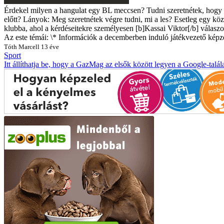
Érdekel milyen a hangulat egy BL meccsen? Tudni szeretnétek, hogy z
előtt? Lányok: Meg szeretnétek végre tudni, mi a les? Esetleg egy kö
klubba, ahol a kérdéseitekre személyesen [b]Kassai Viktor[/b] válaszo
Az este témái: \* Információk a decemberben induló játékvezető kép
Tóth Marcell
13 éve
Sport
Itt állíthatja be, hogy a GazMag az elsők között legyen a Google-talál