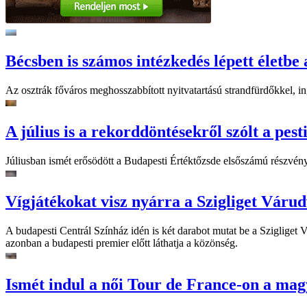
Bécsben is számos intézkedés lépett életbe 
Az osztrák főváros meghosszabbított nyitvatartású strandfürdőkkel, ing
A július is a rekorddöntésekről szólt a pest
Júliusban ismét erősödött a Budapesti Értéktőzsde elsőszámú részvén
Vígjátékokat visz nyárra a Szigliget Váru
A budapesti Centrál Színház idén is két darabot mutat be a Szigliget
azonban a budapesti premier előtt láthatja a közönség.
Ismét indul a női Tour de France-on a mag