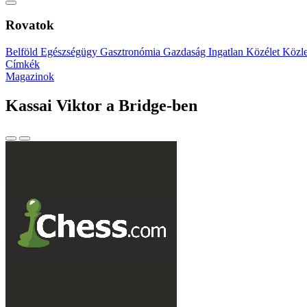
Rovatok
Belföld
Egészségügy
Gasztronómia
Gazdaság
Ingatlan
Közélet
Közl
Címkék
Magazinok
Kassai Viktor a Bridge-ben