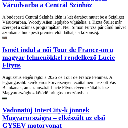
Várudvarba a Centrál Színház
A budapesti Centrál Színház idén is két darabot mutat be a Szigliget
Várudvarban. Woody Allen legújabb vígjátéka, a Tiszta őrület már
szerepel a színház programjában, Neil Simon Furcsa pár című művét
azonban a budapesti premier előtt láthatja a közönség.
Ismét indul a női Tour de France-on a
magyar felmenőkkel rendelkező Lucie
Fityus
Augusztus elején rajtol a 2026-ös Tour de France Femmes. A
legrangosabb kerékpáros körversenyen ezúttal nem lesz ott Vas
Blankának, ám az ausztrál Lucie Fityus révén ezúttal is lesz
Magyarországhoz kötődő bringás a mezőnyben.
Vadonatúj InterCity-k jönnek
Magyarországra – elkészült az első
GYSEV motorvonat