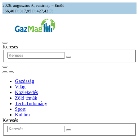
2026. augusztus 9., vasárnap – Emőd
366,40 Ft
317,95 Ft
427,42 Ft
Keresés
Gazdaság
Világ
Közlekedés
Zöld témák
Tech-Tudomány
Sport
Kultúra
Keresés