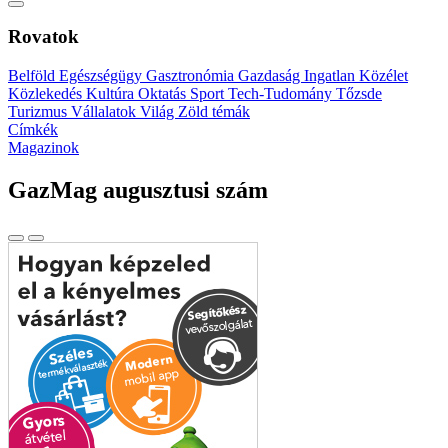
Rovatok
Belföld
Egészségügy
Gasztronómia
Gazdaság
Ingatlan
Közélet
Közlekedés
Kultúra
Oktatás
Sport
Tech-Tudomány
Tőzsde
Turizmus
Vállalatok
Világ
Zöld témák
Címkék
Magazinok
GazMag augusztusi szám