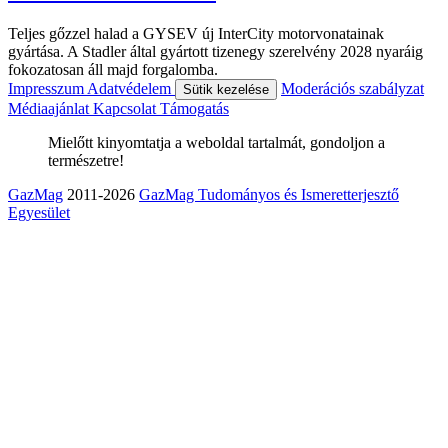
Teljes gőzzel halad a GYSEV új InterCity motorvonatainak
gyártása. A Stadler által gyártott tizenegy szerelvény 2028 nyaráig
fokozatosan áll majd forgalomba.
Impresszum
Adatvédelem
Moderációs szabályzat
Sütik kezelése
Médiaajánlat
Kapcsolat
Támogatás
Mielőtt kinyomtatja a weboldal tartalmát, gondoljon a
természetre!
GazMag
2011-2026
GazMag Tudományos és Ismeretterjesztő
Egyesület