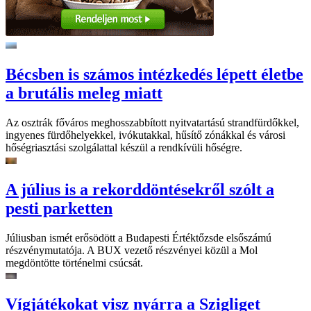
Bécsben is számos intézkedés lépett életbe
a brutális meleg miatt
Az osztrák főváros meghosszabbított nyitvatartású strandfürdőkkel,
ingyenes fürdőhelyekkel, ivókutakkal, hűsítő zónákkal és városi
hőségriasztási szolgálattal készül a rendkívüli hőségre.
A július is a rekorddöntésekről szólt a
pesti parketten
Júliusban ismét erősödött a Budapesti Értéktőzsde elsőszámú
részvénymutatója. A BUX vezető részvényei közül a Mol
megdöntötte történelmi csúcsát.
Vígjátékokat visz nyárra a Szigliget