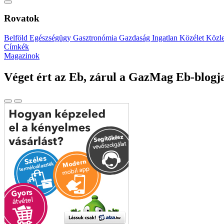
Rovatok
Belföld
Egészségügy
Gasztronómia
Gazdaság
Ingatlan
Közélet
Közl
Címkék
Magazinok
Véget ért az Eb, zárul a GazMag Eb-blogj