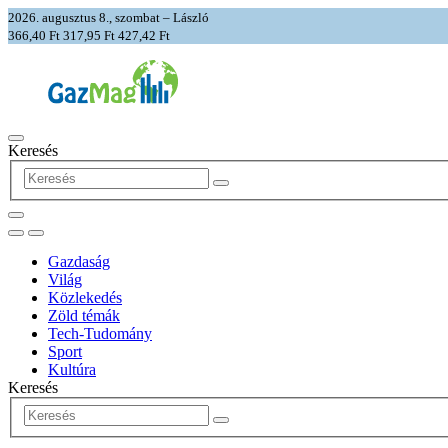
2026. augusztus 8., szombat – László
366,40 Ft
317,95 Ft
427,42 Ft
Keresés
Gazdaság
Világ
Közlekedés
Zöld témák
Tech-Tudomány
Sport
Kultúra
Keresés