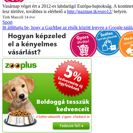
Vasárnap véget ért a 2012-es labdarúgó Európa-bajnokság. A kontinen
lesz törölve, továbbra is elérhető a
http://gazmag.tk/euro12/
helyen.
Tóth Marcell
14 éve
Sport
Itt állíthatja be, hogy a GazMag az elsők között legyen a Google-talál