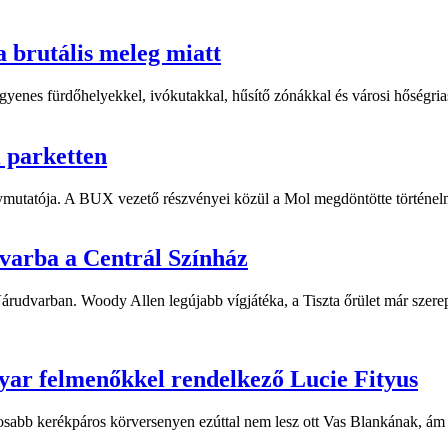
a brutális meleg miatt
yenes fürdőhelyekkel, ivókutakkal, hűsítő zónákkal és városi hőségriasz
i parketten
ymutatója. A BUX vezető részvényei közül a Mol megdöntötte történelm
dvarba a Centrál Színház
 Várudvarban. Woody Allen legújabb vígjátéka, a Tiszta őrület már sze
yar felmenőkkel rendelkező Lucie Fityus
sabb kerékpáros körversenyen ezúttal nem lesz ott Vas Blankának, ám a