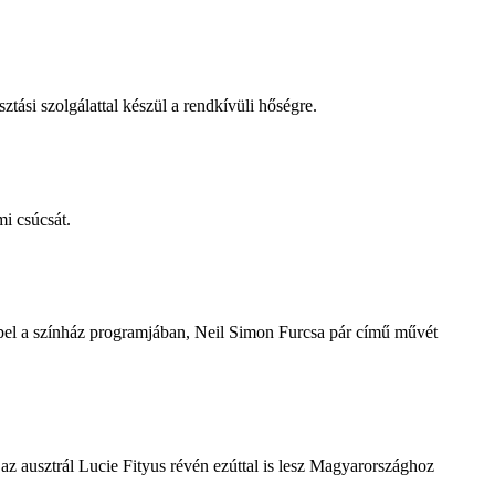
tási szolgálattal készül a rendkívüli hőségre.
i csúcsát.
repel a színház programjában, Neil Simon Furcsa pár című művét
z ausztrál Lucie Fityus révén ezúttal is lesz Magyarországhoz