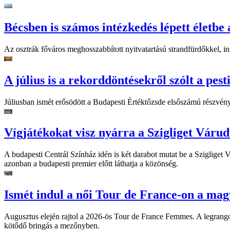
Bécsben is számos intézkedés lépett életbe 
Az osztrák főváros meghosszabbított nyitvatartású strandfürdőkkel, ing
A július is a rekorddöntésekről szólt a pest
Júliusban ismét erősödött a Budapesti Értéktőzsde elsőszámú részvén
Vígjátékokat visz nyárra a Szigliget Váru
A budapesti Centrál Színház idén is két darabot mutat be a Szigliget
azonban a budapesti premier előtt láthatja a közönség.
Ismét indul a női Tour de France-on a mag
Augusztus elején rajtol a 2026-ös Tour de France Femmes. A legrango
kötődő bringás a mezőnyben.