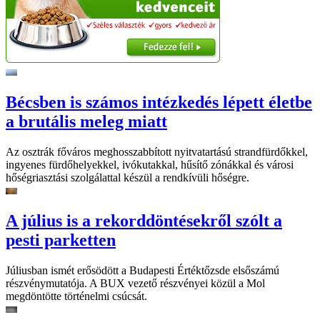
Bécsben is számos intézkedés lépett életbe
a brutális meleg miatt
Az osztrák főváros meghosszabbított nyitvatartású strandfürdőkkel,
ingyenes fürdőhelyekkel, ivókutakkal, hűsítő zónákkal és városi
hőségriasztási szolgálattal készül a rendkívüli hőségre.
A július is a rekorddöntésekről szólt a
pesti parketten
Júliusban ismét erősödött a Budapesti Értéktőzsde elsőszámú
részvénymutatója. A BUX vezető részvényei közül a Mol
megdöntötte történelmi csúcsát.