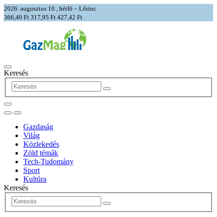
2026. augusztus 10., hétfő – Lőrinc
366,40 Ft
317,95 Ft
427,42 Ft
Keresés
Gazdaság
Világ
Közlekedés
Zöld témák
Tech-Tudomány
Sport
Kultúra
Keresés