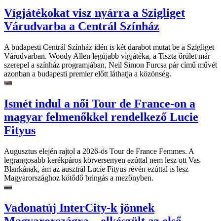
Vígjátékokat visz nyárra a Szigliget
Várudvarba a Centrál Színház
A budapesti Centrál Színház idén is két darabot mutat be a Szigliget
Várudvarban. Woody Allen legújabb vígjátéka, a Tiszta őrület már
szerepel a színház programjában, Neil Simon Furcsa pár című művét
azonban a budapesti premier előtt láthatja a közönség.
Ismét indul a női Tour de France-on a
magyar felmenőkkel rendelkező Lucie
Fityus
Augusztus elején rajtol a 2026-ös Tour de France Femmes. A
legrangosabb kerékpáros körversenyen ezúttal nem lesz ott Vas
Blankának, ám az ausztrál Lucie Fityus révén ezúttal is lesz
Magyarországhoz kötődő bringás a mezőnyben.
Vadonatúj InterCity-k jönnek