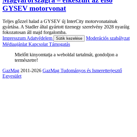
Magyarországra – elkészült az első
GYSEV motorvonat
Teljes gőzzel halad a GYSEV új InterCity motorvonatainak
gyártása. A Stadler által gyártott tizenegy szerelvény 2028 nyaráig
fokozatosan áll majd forgalomba.
Impresszum
Adatvédelem
Moderációs szabályzat
Sütik kezelése
Médiaajánlat
Kapcsolat
Támogatás
Mielőtt kinyomtatja a weboldal tartalmát, gondoljon a
természetre!
GazMag
2011-2026
GazMag Tudományos és Ismeretterjesztő
Egyesület