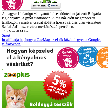
A magyar labdarúgó válogatott 1-1-es döntetlent játszott Bulgária
legjobbjaival a győri stadionban. A telt ház előtt megrendezett
találkozón a magyar csapat gólját a hosszú sérülés után visszatérő
Szalai Ádám szerezte a mérkőzés 42. percében.
Tóth Marcell
14 éve
Sport
Itt állíthatja be, hogy a GazMag az elsők között legyen a Google-
találatokban.