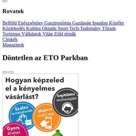
Rovatok
Belföld
Egészségügy
Gasztronómia
Gazdaság
Ingatlan
Közélet
Közlekedés
Kultúra
Oktatás
Sport
Tech-Tudomány
Tőzsde
Turizmus
Vállalatok
Világ
Zöld témák
Címkék
Magazinok
Döntetlen az ETO Parkban